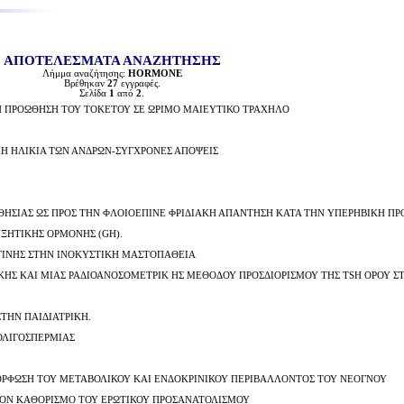
ΑΠΟΤΕΛΕΣΜΑΤΑ ΑΝΑΖΗΤΗΣΗΣ
Λήμμα αναζήτησης:
HORMONE
Βρέθηκαν
27
εγγραφές.
Σελίδα
1
από
2
.
Η ΠΡΟΩΘΗΣΗ ΤΟΥ ΤΟΚΕΤΟΥ ΣΕ ΩΡΙΜΟ ΜΑΙΕΥΤΙΚΟ ΤΡΑΧΗΛΟ
ΜΗ ΗΛΙΚΙΑ ΤΩΝ ΑΝΔΡΩΝ-ΣΥΓΧΡΟΝΕΣ ΑΠΟΨΕΙΣ
ΣΘΗΣΙΑΣ ΩΣ ΠΡΟΣ ΤΗΝ ΦΛΟΙΟΕΠΙΝΕ ΦΡΙΔΙΑΚΗ ΑΠΑΝΤΗΣΗ ΚΑΤΑ ΤΗΝ ΥΠΕΡΗΒΙΚΗ Π
ΥΞΗΤΙΚΗΣ ΟΡΜΟΝΗΣ (GH).
ΚΤΙΝΗΣ ΣΤΗΝ ΙΝΟΚΥΣΤΙΚΗ ΜΑΣΤΟΠΑΘΕΙΑ
ΚΗΣ ΚΑΙ ΜΙΑΣ ΡΑΔΙΟΑΝΟΣΟΜΕΤΡΙΚ ΗΣ ΜΕΘΟΔΟΥ ΠΡΟΣΔΙΟΡΙΣΜΟΥ ΤΗΣ TSH ΟΡΟΥ Σ
ΤΗΝ ΠΑΙΔΙΑΤΡΙΚΗ.
ΟΛΙΓΟΣΠΕΡΜΙΑΣ
ΜΟΡΦΩΣΗ ΤΟΥ ΜΕΤΑΒΟΛΙΚΟΥ ΚΑΙ ΕΝΔΟΚΡΙΝΙΚΟΥ ΠΕΡΙΒΑΛΛΟΝΤΟΣ ΤΟΥ ΝΕΟΓΝΟΥ
ΤΟΝ ΚΑΘΟΡΙΣΜΟ ΤΟΥ ΕΡΩΤΙΚΟΥ ΠΡΟΣΑΝΑΤΟΛΙΣΜΟΥ