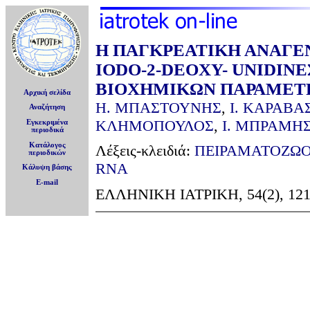
Η ΠΑΓΚΡΕΑΤΙΚΗ ΑΝΑΓΕΝ
IODO-2-DEOXY- UNIDIN
ΒΙΟΧΗΜΙΚΩΝ ΠΑΡΑΜΕΤ
Αρχική σελίδα
Η. ΜΠΑΣΤΟΥΝΗΣ
,
Ι. ΚΑΡΑΒΑ
Αναζήτηση
ΚΛΗΜΟΠΟΥΛΟΣ
,
Ι. ΜΠΡΑΜΗ
Εγκεκριμένα
περιοδικά
Κατάλογος
Λέξεις-κλειδιά:
ΠΕΙΡΑΜΑΤΟΖΩ
περιοδικών
RNA
Κάλυψη βάσης
E-mail
ΕΛΛΗΝΙΚΗ ΙΑΤΡΙΚΗ, 54(2), 121