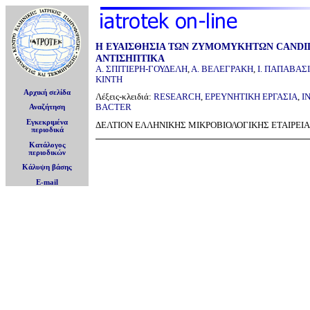
Η ΕΥΑΙΣΘΗΣΙΑ ΤΩΝ ΖΥΜΟΜΥΚΗΤΩΝ CANDIDA
ΑΝΤΙΣΗΠΤΙΚΑ
Α. ΣΠΙΤΙΕΡΗ-ΓΟΥΔΕΛΗ
,
Α. ΒΕΛΕΓΡΑΚΗ
,
Ι. ΠΑΠΑΒΑΣ
ΚΙΝΤΗ
Αρχική σελίδα
Λέξεις-κλειδιά:
RESEARCH
,
ΕΡΕΥΝΗΤΙΚΗ ΕΡΓΑΣΙΑ
,
I
BACTER
Αναζήτηση
Εγκεκριμένα
ΔΕΛΤΙΟΝ ΕΛΛΗΝΙΚΗΣ ΜΙΚΡΟΒΙΟΛΟΓΙΚΗΣ ΕΤΑΙΡΕΙΑΣ, 
περιοδικά
Κατάλογος
περιοδικών
Κάλυψη βάσης
E-mail