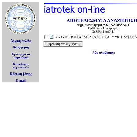
ΑΠΟΤΕΛΕΣΜΑΤΑ ΑΝΑΖΗΤΗΣ
Λήμμα αναζήτησης:
Κ. ΚΑΝΕΛΛΟΥ
Βρέθηκαν
1
εγγραφές.
Σελίδα
1
από
1
.
ΑΝΑΖΗΤΗΣΗ ΣΑΛΜΟΝΕΛΛΩΝ ΚΑΙ ΜΥΚΗΤΩΝ ΣΕ 
Αρχική σελίδα
Αναζήτηση
Νέα αναζήτηση
Εγκεκριμένα
περιοδικά
Κατάλογος
περιοδικών
Κάλυψη βάσης
E-mail