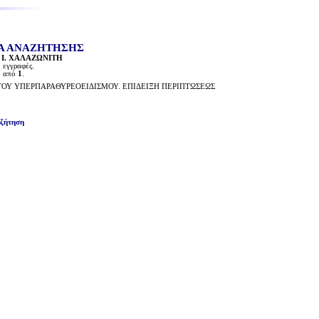
Α ΑΝΑΖΗΤΗΣΗΣ
:
Ι. ΧΑΛΑΖΩΝΙΤΗ
1
εγγραφές.
1
από
1
.
ΤΟΥ ΥΠΕΡΠΑΡΑΘΥΡΕΟΕΙΔΙΣΜΟΥ. ΕΠΙΔΕΙΞΗ ΠΕΡΙΠΤΩΣΕΩΣ
αζήτηση