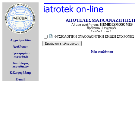
ΑΠΟΤΕΛΕΣΜΑΤΑ ΑΝΑΖΗΤΗΣ
Λήμμα αναζήτησης:
HEMIDESMOSOMES
Βρέθηκαν
1
εγγραφές.
Σελίδα
1
από
1
.
ΦΥΣΙΟΛΟΓΙΚΗ ΟΥΛΟΟΔΟΝΤΙΚΗ ΕΝΩΣΗ ΣΥΧΡΟΝΕΣ
Αρχική σελίδα
Αναζήτηση
Νέα αναζήτηση
Εγκεκριμένα
περιοδικά
Κατάλογος
περιοδικών
Κάλυψη βάσης
E-mail