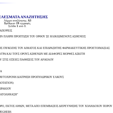
ΕΛΕΣΜΑΤΑ ΑΝΑΖΗΤΗΣΗΣ
Λήμμα αναζήτησης:
Α3
Βρέθηκαν
19
εγγραφές.
Σελίδα
1
από
1
.
 ΑΠΟΨΕΙΣ
ΗΝ ΠΛΗΡΗ ΠΡΟΠΤΩΣΗ ΤΟΥ ΟΡΘΟΥ ΣΕ ΗΛΙΚΙΩΜΕΝΟΥΣ ΑΣΘΕΝΕΙΣ
ΗΣ ΓΛΥΚΟΖΗΣ ΤΟΥ ΑΙΜΑΤΟΣ ΚΑΙ ΕΠΙΔΡΑΣΗΤΗΣ ΦΑΡΜΑΚΕΥΤΙΚΗΣ ΠΡΟΕΤΟΙΜΑΣΙΑΣ
 ΥΓΡΑ ΚΑΙ ΤΟΥΣ ΟΡΟΥΣ ΑΣΘΕΝΩΝ ΜΕ ΔΙΑΦΟΡΕΣ ΜΟΡΦΕΣ ΑΣΚΙΤΗ
ΣΤΙΣ ΟΞΕΙΕΣ ΠΑΘΗΣΕΙΣ ΤΟΥ ΑΡ.ΚΟΛΟΥ
ΙΑ
ΑΥΤΟΧΡΟΝΗ ΔΙΑΤΡΗΣΗ ΠΡΟΠΥΛΩΡΙΚΟΥ ΕΛΚΟΥΣ
OTATION)
ΩΡΑΚΙΟΥ
ΑΤΟΛΙΘΙΑΣΗ"
Ο, ΕΚΤΟΣ ΛΙΘΩΝ, ΜΕΤΑ ΑΠΟ ΕΠΕΜΒΑΣΕΙΣ ΔΙΕΡΕΥΝΗΣΗΣ ΤΟΥ ΧΟΛΗΔΟΧΟΥ ΠΟΡΟΥ
JEGHERS