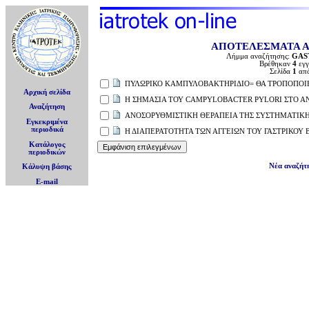
ΑΠΟΤΕΛΕΣΜΑΤΑ 
Λήμμα αναζήτησης:
GAS
Βρέθηκαν
4
εγγ
Σελίδα
1
απ
ΠΥΛΩΡΙΚΟ ΚΑΜΠΥΛΟΒΑΚΤΗΡΙΔΙΟ= ΘΑ ΤΡΟΠΟΠΟΙΗ
Αρχική σελίδα
Η ΣΗΜΑΣΙΑ ΤΟΥ CAMPYLOBACTER PYLORI ΣΤΟ Α
Αναζήτηση
ΑΝΟΣΟΡΥΘΜΙΣΤΙΚΗ ΘΕΡΑΠΕΙΑ ΤΗΣ ΣΥΣΤΗΜΑΤΙΚ
Εγκεκριμένα
περιοδικά
Η ΔΙΑΠΕΡΑΤΟΤΗΤΑ ΤΩΝ ΑΓΓΕΙΩΝ ΤΟΥ ΓΑΣΤΡΙΚΟΥ
Κατάλογος
περιοδικών
Νέα αναζήτ
Κάλυψη βάσης
E-mail