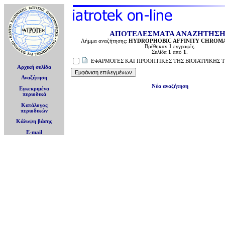
ΑΠΟΤΕΛΕΣΜΑΤΑ ΑΝΑΖΗΤΗΣ
Λήμμα αναζήτησης:
HYDROPHOBIC AFFINITY CHRO
Βρέθηκαν
1
εγγραφές.
Σελίδα
1
από
1
.
ΕΦΑΡΜΟΓΕΣ ΚΑΙ ΠΡΟΟΠΤΙΚΕΣ ΤΗΣ ΒΙΟΙΑΤΡΙΚΗΣ 
Αρχική σελίδα
Αναζήτηση
Νέα αναζήτηση
Εγκεκριμένα
περιοδικά
Κατάλογος
περιοδικών
Κάλυψη βάσης
E-mail