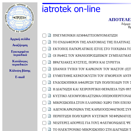
ΑΠΟΤΕΛΕ
Λήμμα 
Β
ΠΝΕΥΜΟΝΙΚΗ ΛΕΜΦΑΓΓΕΙΟΜΥΟΜΑΤΩΣΗ
Αρχική σελίδα
ΤΟ ΕΝΔΙΑΦΕΡΟΝ ΤΗΣ ΑΝΑΤΟΜΙΑΣ ΤΗΣ ΠΛΑΤΙΝΑΣ
Αναζήτηση
ΕΚΤΟΠΟΣ ΠΑΓΚΡΕΑΤΙΚΟΣ ΙΣΤΟΣ ΣΤΟ ΤΟΙΧΩΜΑ Τ
Εγκεκριμένα
περιοδικά
ΟΙ ΡΑΦΕΣ ΤΟΥ ΚΡΑΝΙΟΠΡΟΣΩΠΙΚΟΥ ΣΥΜΠΛΕΓΜΑ
Κατάλογος
ΒΡΑΓΧΙΑΚΕΣ ΚΥΣΤΕΙΣ, ΠΟΡΟΙ ΚΑΙ ΣΥΡΙΓΓΙΑ
περιοδικών
ΣΠΑΝΙΟΙ ΤΥΠΟΙ ΤΟΥ ΚΑΡΚΙΝΟΥ ΤΟΥ ΜΑΣΤΟΥ (ΙΣ
Κάλυψη βάσης
ΕΥΜΕΓΕΘΗΣ ΚΕΡΑΤΟΚΥΣΤΗ ΤΟΥ ΙΓΜΟΡΕΙΟΥ ΑΝΤ
E-mail
ΕΝΔΟΣΚΟΠΗΚΗ ΑΦΑΙΡΕΣΗ ΤΩΝ ΠΟΛΥΠΟΔΩΝ ΤΟΥ
Η ΔΙΑΓΝΩΣΗ ΚΑΙ ΧΕΙΡΟΥΡΓΙΚΗ ΘΕΡΑΠΕΙΑ ΤΩΝ 
ΚΥΣΤΙΚΟ ΛΕΙΟΜΥΟΒΛΑΣΤΩΜΑ ΟΠΙΣΘΟΠΕΡΙΤΟΝΑ
ΜΙΚΡΟΣΚΟΠΙΑ ΣΤΟΝ ΕΛΛΗΝΙΚΟ ΧΩΡΟ ΤΗΝ ΕΠΟΧΗ 
ΑΔΕΝΟΚΑΡΚΙΝΩΜΑ ΤΗΣ ΚΑΡΔΙΟΟΙΣΟΦΑΓΙΚΗΣ ΣΥ
ΠΕΡΙΠΤΩΣΗ ΠΟΛΥΧΩΡΟΥ ΚΥΣΤΙΚΟΥ ΝΕΦΡΩΜΑΤΟΣ
ΝΕΩΤΕΡΕΣ ΑΠΟΨΕΙΣ ΓΙΑ ΤΟΥΣ ΦΛΕΓΜΟΝΩΔΕΙΣ Ψ
ΤΟ ΗΛΕΚΤΡΟΝΙΚΟ ΜΙΚΡΟΣΚΟΠΙΟ ΣΤΗ ΔΙΑΓΝΩΣΗ