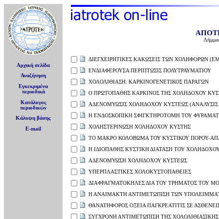
ΑΠΟΤ
Λήμμα
ΔΙΕΓΧΕΙΡΗΤΙΚΕΣ ΚΑΚΩΣΕΙΣ ΤΩΝ ΧΟΛΗΦΟΡΩΝ (ΕΜΠ
Αρχική σελίδα
ΕΝΔΙΑΦΕΡΟΥΣΑ ΠΕΡΙΠΤΩΣΙΣ ΠΟΛΥΤΡΑΥΜΑΤΙΟΥ
Αναζήτηση
ΧΟΛΟΛΙΘΙΑΣΗ: ΚΑΡΚΙΝΟΓΕΝΕΤΙΚΟΣ ΠΑΡΑΓΩΝ
Εγκεκριμένα
περιοδικά
Ο ΠΡΩΤΟΠΑΘΗΣ ΚΑΡΚΙΝΟΣ ΤΗΣ ΧΟΛΗΔΟΧΟΥ ΚΥΣ
Κατάλογος
ΑΔΕΝΟΜΥΩΣΙΣ ΧΟΛΗΔΟΧΟΥ ΚΥΣΤΕΩΣ (ΑΝΑΛΥΣΙΣ 
περιοδικών
Η ΕΝΔΟΣΚΟΠΙΚΗ ΣΦΙΓΚΤΗΡΟΤΟΜΗ ΤΟΥ ΦΥΡΑΜΑΤΟΣ
Κάλυψη βάσης
ΧΟΛΗΣΤΕΡΙΝΩΣΗ ΧΟΛΗΔΟΧΟΥ ΚΥΣΤΗΣ
E-mail
ΤΟ ΜΑΚΡΟ ΚΟΛΟΒΩΜΑ ΤΟΥ ΚΥΣΤΙΚΟΥ ΠΟΡΟΥ-ΑΠ
Η ΙΔΙΟΠΑΘΗΣ ΚΥΣΤΙΚΗ ΔΙΑΤΑΣΗ ΤΟΥ ΧΟΛΗΔΟΧΟΥ
ΑΔΕΝΟΜΥΩΣΗ ΧΟΛΗΔΟΧΟΥ ΚΥΣΤΕΩΣ
ΥΠΕΡΠΛΑΣΤΙΚΕΣ ΧΟΛΟΚΥΣΤΟΠΑΘΕΙΕΣ
ΔΙΑΦΡΑΓΜΑΤΟΚΗΛΕΣ ΔΙΑ ΤΟΥ ΤΡΗΜΑΤΟΣ ΤΟΥ M
Η ΑΝΑΙΜΑΚΤΗ ΑΝΤΙΜΕΤΩΠΙΣΗ ΤΩΝ ΥΠΟΛΕΙΜΜΑΤ
ΘΑΝΑΤΗΦΟΡΟΣ ΟΞΕΙΑ ΠΑΓΚΡΕΑΤΙΤΙΣ ΣΕ ΑΣΘΕΝΕ
ΣΥΓΧΡΟΝΗ ΑΝΤΙΜΕΤΩΠΙΣΗ ΤΗΣ ΧΟΛΟΛΙΘΙΑΣΙΚΗΣ