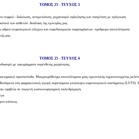
ΤΟΜΟΣ 25 - ΤΕΥΧΟΣ 3
του νεφρού - Διάγνωση, αντιμετώπιση, μηχανισμοί πρόκλησης και συσχέτιση με πρόγνωση
ιστικά των ασθενών: Ανάλυση της εμπειρίας μας
ιση αδρού νευρολογικού ελέγχου και ουροδυναμικών παρατηρήσεων. πρόδρομα αποτελέσματα
ικής μας
ΤΟΜΟΣ 25 - ΤΕΥΧΟΣ 4
υνδυασµό µε προγράµµατα παρένθετης µητρότητας
βακτηριακή προστατίτιδα. Μακροπρόθεσµα αποτελέσµατα µιας προοπτικής τυχαιοποιηµένης µελέτ
θιστάµενα στη φαρµακευτική αγωγή συµπτώµατα κατώτερου ουροποιητικού συστήµατος (LUTS). 
στην εφηβεία σε συγγενή κυστεοουρητηρική παλινδρόµηση
εων
χου κύστεως