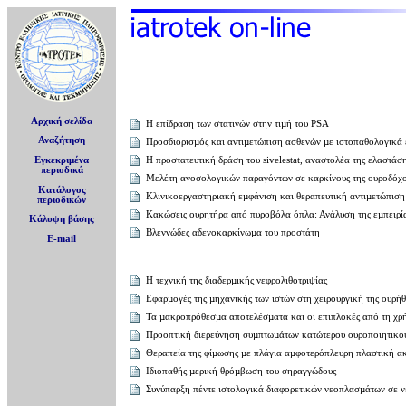
Αρχική σελίδα
Η επίδραση των στατινών στην τιµή του PSA
Αναζήτηση
Προσδιορισµός και αντιµετώπιση ασθενών µε ιστοπαθολογικά 
Η προστατευτική δράση του sivelestat, αναστολέα της ελαστά
Εγκεκριμένα
περιοδικά
Μελέτη ανοσολογικών παραγόντων σε καρκίνους της ουροδόχου
Κατάλογος
Κλινικοεργαστηριακή εµφάνιση και θεραπευτική αντιµετώπιση
περιοδικών
Κακώσεις ουρητήρα από πυροβόλα όπλα: Ανάλυση της εµπειρί
Κάλυψη βάσης
Βλεννώδες αδενοκαρκίνωµα του προστάτη
E-mail
Η τεχνική της διαδερµικής νεφρολιθοτριψίας
Εφαρµογές της µηχανικής των ιστών στη χειρουργική της ουρή
Τα µακροπρόθεσµα αποτελέσµατα και οι επιπλοκές από τη χρ
Προοπτική διερεύνηση συµπτωµάτων κατώτερου ουροποιητικού
Θεραπεία της φίµωσης µε πλάγια αµφοτερόπλευρη πλαστική α
Ιδιοπαθής µερική θρόµβωση του σηραγγώδους
Συνύπαρξη πέντε ιστολογικά διαφορετικών νεοπλασµάτων σε 