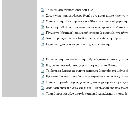
Τα stents στο ανώτερο ουροποιητικό
Σουνιτινίμπη και υποθυρεοειδισμός στο μεταστατικό καρκίνο 
Συσχέτιση της σύστασης των ουρολίθων με τα κλινικά χαρακτηρ
Επίκτητη παθολογία του νωτιαίου μυελού. προοπτική συσχέτ
Γάγγραινα "fournier": περιγραφή επταετούς εμπειρίας της κλιν
Άσηπτη μηνιγγίτιδα ακολουθούμενη από επίσχεση ούρων
Οξεία επίσχεση ούρων μετά από χρήση κοκαΐνης
Θεραπευτική αντιµετώπιση της ανδρικής υπογονιµότητας σε σ
Η χηµειοπροφύλαξη στη χειρουργική της ουρολιθίασης
To Serenoa Repens ως συµπληρωµατική θεραπεία στη χρόνια 
Προοπτική ανάλυση ανεξάρτητων παραγόντων σε άνδρες µε αν
Συσχέτιση µεταξύ βάρους γέννησης και νεφρικής λειτουργιάς 
Αυτόµατη ρήξη της νεφρικής πυέλου. Περιγραφή δύο περιπτώσ
Τοπικά προχωρηµένο ακανθοκυτταρικό καρκίνωµα της ουροδό