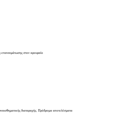
ας-επαναιµάτωσης στον αρουραίο
υναισθηµατικής διαταραχής. Πρόδροµα αποτελέσµατα