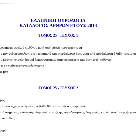
ΕΛΛΗΝΙΚΗ ΟΥΡΟΛΟΓΙΑ
ΚΑΤΑΛΟΓΟΣ ΑΡΘΡΩΝ ΕΤΟΥΣ 2013
ΤΟΜΟΣ 25 - ΤΕΥΧΟΣ 1
ευρήµατα υψηλού κινδύνου µετά από ριζική προστατεκτοµή
σης των ουδετερόφιλων, στον ισχαιµικό και ετερόπλευρο όρχι µετά από µονόπλευρη βλάβη ισχαιµί
 κύστης: υποπληθυσµοί λεµφοκυττάρων στην περιφέρεια και στον ιστό ασθενών
 της οπισθοπεριτοναϊκής ίνωσης
ας µας
ΤΟΜΟΣ 25 - ΤΕΥΧΟΣ 2
θρας
ήση του τεχνητού σφιγκτήρα AMS 800 στην ανδρική ακράτεια
 συστήµατος, επίπτωσης στην ποιότητα ζωής, ουροδυναµικής διάγνωσης και διαγνωσµένης ψυχοσ
κροποσθίας
νεφρό