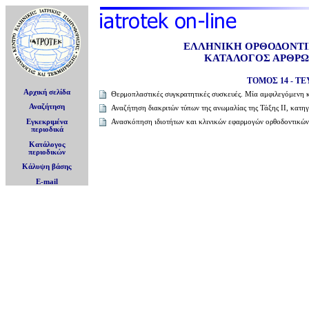
ΕΛΛΗΝΙΚΗ ΟΡΘΟΔΟΝΤ
ΚΑΤΑΛΟΓΟΣ ΑΡΘΡΩΝ
ΤΟΜΟΣ 14 - ΤΕ
Αρχική σελίδα
Θερμοπλαστικές συγκρατητικές συσκευές. Μία αμφιλεγόμενη 
Αναζήτηση
Αναζήτηση διακριτών τύπων της ανωμαλίας της Τάξης ΙΙ, κατη
Ανασκόπηση ιδιοτήτων και κλινικών εφαρμογών ορθοδοντικώ
Εγκεκριμένα
περιοδικά
Κατάλογος
περιοδικών
Κάλυψη βάσης
E-mail