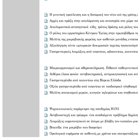
Η γενετική προέλευση και η δυναμική του νέου ιού της γρίπης
Αρχές και πράξη στην απολύμανση και αντισηψία στο χώρο τ
Απολυμαντικά-αντισηπτικά: είδη, τρόπος δράσης και ρόλος το
Ο ρόλος του εργαστηρίου Κέντρου Υγείας στην πρωτοβάθμια π
Μελέτη της μικροβιακής φορείας των ασθενών μονάδας εντατικ
Αξιολόγηση πέντε εμπορικών δοκιμασιών ταχείας ταυτοποίηση
Γαστρεντερικές λοιμώξεις από rotavirus, adenovirus, norovir
Μικροοργανισμοί και αθηροσκλήρωση. Πιθανοί παθογενετικοί
Αιθέρια έλαια φυτών: αντιβακτηριακή, αντιμυκητιασική και αν
Γαστρεντερίτιδα από norovirus στη Βόρεια Ελλάδα
Οξεία γαστρεντερίτιδα από rotavirus σε παιδιατρικό πληθυσμ
Μελέτη αποικισμού χεριών, κινητών τηλεφώνων και στηθοσκο
Ψυχοκοινωνικές παράμετροι της πανδημίας Η1Ν1
Αντιβιοαντοχή και τρόφιμα: ένα αναδυόμενο πρόβλημα δημόσι
Λοιμώξεις ουροποιητικού σε άτομα με βλάβη του νωτιαίου μυ
Brucella: ένα μικρόβιο που διαφεύγει
Ορολογικά ευρήματα σε ασθενείς με χρόνια και υποτροπιάζο