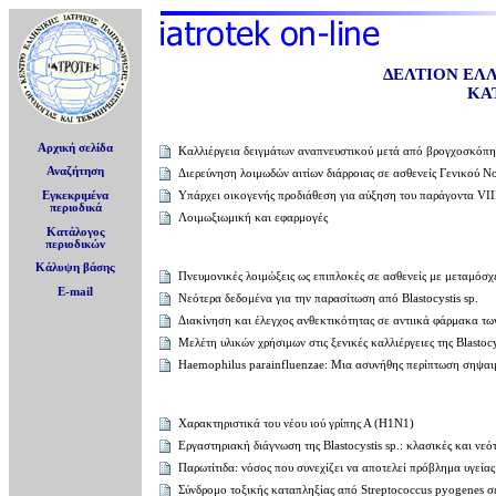
ΔΕΛΤΙΟΝ ΕΛ
ΚΑ
Αρχική σελίδα
Καλλιέργεια δειγμάτων αναπνευστικού μετά από βρογχοσκόπη
Αναζήτηση
Διερεύνηση λοιμωδών αιτίων διάρροιας σε ασθενείς Γενικού 
Υπάρχει οικογενής προδιάθεση για αύξηση του παράγοντα VII
Εγκεκριμένα
περιοδικά
Λοιμωξιωμική και εφαρμογές
Κατάλογος
περιοδικών
Κάλυψη βάσης
Πνευμονικές λοιμώξεις ως επιπλοκές σε ασθενείς με μεταμόσ
E-mail
Νεότερα δεδομένα για την παρασίτωση από Blastocystis sp.
Διακίνηση και έλεγχος ανθεκτικότητας σε αντιικά φάρμακα τ
Μελέτη υλικών χρήσιμων στις ξενικές καλλιέργειες της Blastoc
Haemophilus parainfluenzae: Μια ασυνήθης περίπτωση σηψαιμ
Χαρακτηριστικά του νέου ιού γρίπης Α (Η1Ν1)
Εργαστηριακή διάγνωση της Blastocystis sp.: κλασικές και νεότ
Παρωτίτιδα: νόσος που συνεχίζει να αποτελεί πρόβλημα υγείας
Σύνδρομο τοξικής καταπληξίας από Streptococcus pyogenes 