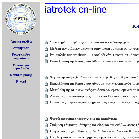
ΚΑ
Αρχική σελίδα
Συννοσηρότητα χρήσης ουσιών και ψυχικών διαταραχών
Αναζήτηση
Μελέτη των στάσεων απέναντι στην τροφή σε τελειόφοιτες φοιτ
Ινομυαλγία των ενηλίκων - μια κατ' εξοχήν ψυχοσωματική νο
Εγκεκριμένα
περιοδικά
Eπανεξέταση της δράσης του λιθίου επί των γνωσιακών λειτουρ
Κατάλογος
περιοδικών
Κάλυψη βάσης
Ψυχογενής ανορεξία: Διαγνωστικά λαβύρινθος και θεραπευτικά
E-mail
Eπανεξέταση της δράσης του λιθίου επί των γνωσιακών λειτου
Μεταβολή της οικογενειακής ατμόσφαιρας εραπευoμένων σε 
Απόπειρες αυτοκαταστροφής στο Γενικό Νοσοκομείο και προε
Οι κανόνες ασφαλείας στα τμήματα βραχείας νοσηλείας σε ψυχ
Ψυχοθεραπευτικές προσεγγίσεις της κατάθλιψης
Στάθμιση κλίμακας μέτρησης του εθισμού των εφήβων στους η
Η εμφάνιση ψυχοπαθολογίας στα δίγλωσσα παιδιά ενός Κοινοτ
Η σχέση του γνωσιακού σχήματος της υπευθυνότητας με τις ιδ