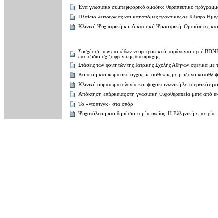
Ένα γνωσιακό συμπεριφορικό ομαδικό θεραπευτικό πρόγραμμα 
Πλαίσιο λειτουργίας και καινοτόμες πρακτικές σε Κέντρο Ημέρ
Κλινική Ψυχιατρική και Δικαστική Ψυχιατρική: Ομοιότητες κα
Συσχέτιση των επιπέδων νευροτροφικού παράγοντα ορού BDNF
επεισόδιο σχιζοφρενικής διαταραχής
Στάσεις των φοιτητών της Ιατρικής Σχολής Αθηνών σχετικά με
Κόπωση και σωματικό άγχος σε ασθενείς με μείζονα κατάθλι
Κλινική συμπτωματολογία και ψυχοκοινωνική λειτουργικότητα
Aπόκτηση επάρκειας στη γνωσιακή ψυχοθεραπεία μετά από εκ
Το «ντόπινγκ» στα σπόρ
Ψυχανάλυση στο δημόσιο τομέα υγείας: Η Ελληνική εμπειρία