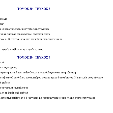
ΤΟΜΟΣ 20 - ΤΕΥΧΟΣ 3
ολογία
τομή
 υποτροπιάζουσες κυστίτιδες στις γυναίκες
υτικής μοίρας του ανώτερου ουροποιητικού
ενούς, 10 χρόνια μετά από επέμβαση προστατεκτομής
τη χρήση του βολβοσηραγγώδους μυός
ΤΟΜΟΣ 20 - ΤΕΥΧΟΣ 4
τομή
ένους νεφρούς
χαρακτηριστικά των ασθενών και την παθολογοανατομική εξέταση
εταβατικού επιθηλίου του ανωτέρου ουροποιητικού συστήματος. Η εμπειρία ενός κέντρου
κή μελέτη
εία νεφρική ανεπάρκεια
nier σε διαβητικό ασθενή
ρού επινεφριδίου από Β-κύτταρα, με νεφροκυτταρικό καρκίνωμα σύστοιχου νεφρού