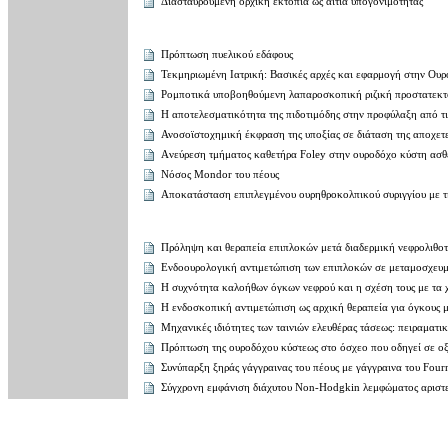
Διασταυρούμενη ορχική εκτοπία ως αιτία υπογονιμότητας
Πρόπτωση πυελικού εδάφους
Τεκμηριωμένη Ιατρική: Βασικές αρχές και εφαρμογή στην Oυρ
Ρομποτικά υποβοηθούμενη λαπαροσκοπική ριζική προστατεκ
Η αποτελεσματικότητα της πιδοτιμόδης στην προφύλαξη από τις
Ανοσοϊστοχημική έκφραση της υποξίας σε διάταση της αποχετε
Aνεύρεση τμήματος καθετήρα Foley στην ουροδόχο κύστη ασθ
Νόσος Mondor του πέους
Αποκατάσταση επιπλεγμένου ουρηθροκολπικού συριγγίου με 
Πρόληψη και θεραπεία επιπλοκών μετά διαδερμική νεφρολιθο
Ενδοουρολογική αντιμετώπιση των επιπλοκών σε μεταμοσχευμ
H συχνότητα καλοήθων όγκων νεφρού και η σχέση τους με τα 
H ενδοσκοπική αντιμετώπιση ως αρχική θεραπεία για όγκους μ
Μηχανικές ιδιότητες των ταινιών ελευθέρας τάσεως: πειραματι
Πρόπτωση της ουροδόχου κύστεως στο όσχεο που οδηγεί σε οξ
Συνύπαρξη ξηράς γάγγραινας του πέους με γάγγραινα του Four
Σύγχρονη εμφάνιση διάχυτου Non-Hodgkin λεμφώματος αριστε