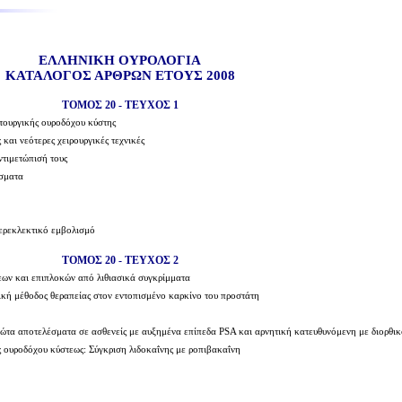
ΕΛΛΗΝΙΚΗ ΟΥΡΟΛΟΓΙΑ
ΚΑΤΑΛΟΓΟΣ ΑΡΘΡΩΝ ΕΤΟΥΣ 2008
ΤΟΜΟΣ 20 - ΤΕΥΧΟΣ 1
ιτουργικής ουροδόχου κύστης
και νεότερες χειρουργικές τεχνικές
ντιμετώπισή τους
έσματα
περεκλεκτικό εμβολισμό
ΤΟΜΟΣ 20 - ΤΕΥΧΟΣ 2
εων και επιπλοκών από λιθιασικά συγκρίμματα
κή μέθοδος θεραπείας στον εντοπισμένο καρκίνο του προστάτη
ώτα αποτελέσματα σε ασθενείς με αυξημένα επίπεδα PSA και αρνητική κατευθυνόμενη με διορθι
 ουροδόχου κύστεως: Σύγκριση λιδοκαΐνης με ροπιβακαΐνη