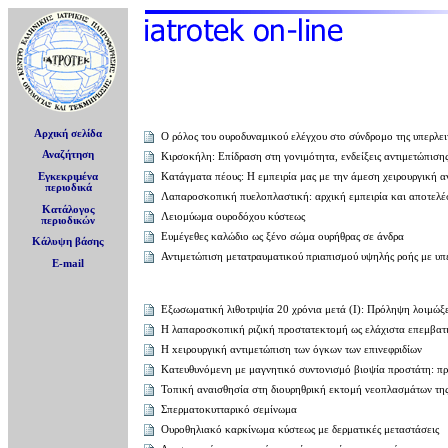
Αρχική σελίδα
O ρόλος του ουροδυναμικού ελέγχου στο σύνδρομο της υπερλε
Αναζήτηση
Κιρσοκήλη: Επίδραση στη γονιμότητα, ενδείξεις αντιμετώπισης 
Κατάγματα πέους: Η εμπειρία μας με την άμεση χειρουργική α
Εγκεκριμένα
περιοδικά
Λαπαροσκοπική πυελοπλαστική: αρχική εμπειρία και αποτελ
Κατάλογος
Λειομύωμα ουροδόχου κύστεως
περιοδικών
Ευμέγεθες καλώδιο ως ξένο σώμα ουρήθρας σε άνδρα
Κάλυψη βάσης
Αντιμετώπιση μετατραυματικού πριαπισμού υψηλής ροής με υ
E-mail
Εξωσωματική λιθοτριψία 20 χρόνια μετά (Ι): Πρόληψη λοιμώξ
H λαπαροσκοπική ριζική προστατεκτομή ως ελάχιστα επεμβατι
Η xειρουργική αντιμετώπιση των όγκων των επινεφριδίων
Κατευθυνόμενη με μαγνητικό συντονισμό βιοψία προστάτη: πρ
Τοπική αναισθησία στη διουρηθρική εκτομή νεοπλασμάτων της
Σπερματοκυτταρικό σεμίνωμα
Ουροθηλιακό καρκίνωμα κύστεως με δερματικές μεταστάσεις