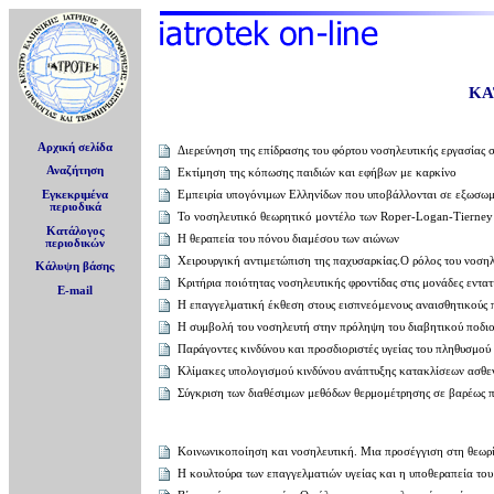
ΚΑ
Αρχική σελίδα
Διερεύνηση της επίδρασης του φόρτου νοσηλευτικής εργασίας
Αναζήτηση
Εκτίμηση της κόπωσης παιδιών και εφήβων με καρκίνο
Εμπειρία υπογόνιμων Ελληνίδων που υποβάλλονται σε εξωσω
Εγκεκριμένα
περιοδικά
Το νοσηλευτικό θεωρητικό μοντέλο των Roper-Logan-Tierney 
Κατάλογος
Η θεραπεία του πόνου διαμέσου των αιώνων
περιοδικών
Χειρουργική αντιμετώπιση της παχυσαρκίας.Ο ρόλος του νοση
Κάλυψη βάσης
Κριτήρια ποιότητας νοσηλευτικής φροντίδας στις μονάδες εντατ
E-mail
Η επαγγελματική έκθεση στους εισπνεόμενους αναισθητικούς 
Η συμβολή του νοσηλευτή στην πρόληψη του διαβητικού ποδι
Παράγοντες κινδύνου και προσδιοριστές υγείας του πληθυσμού
Κλίμακες υπολογισμού κινδύνου ανάπτυξης κατακλίσεων ασθε
Σύγκριση των διαθέσιμων μεθόδων θερμομέτρησης σε βαρέως π
Κοινωνικοποίηση και νοσηλευτική. Μια προσέγγιση στη θεωρί
Η κουλτούρα των επαγγελματιών υγείας και η υποθεραπεία το