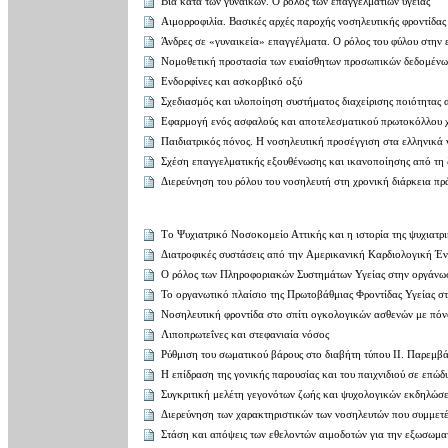
Βία κατά των γυναικών. O ρόλος των επαγγελματιών υγείας
Αιμορροφιλία. Βασικές αρχές παροχής νοσηλευτικής φροντίδας
Άνδρες σε «γυναικεία» επαγγέλματα. O ρόλος του φύλου στην 
Νομοθετική προστασία των ευαίσθητων προσωπικών δεδομένων
Ενδορφίνες και ασκορβικό οξύ
Σχεδιασμός και υλοποίηση συστήματος διαχείρισης ποιότητας
Εφαρμογή ενός ασφαλούς και αποτελεσματικού πρωτοκόλλου χο
Παιδιατρικός πόνος. Η νοσηλευτική προσέγγιση στα ελληνικά
Σχέση επαγγελματικής εξουθένωσης και ικανοποίησης από τη 
Διερεύνηση του ρόλου του νοσηλευτή στη χρονική διάρκεια πρ
Tο Ψυχιατρικό Νοσοκομείο Αττικής και η ιστορία της ψυχιατρ
Διατροφικές συστάσεις από την Aμερικανική Kαρδιολογική Έ
Ο ρόλος των Πληροφοριακών Συστημάτων Υγείας στην οργάνω
Το οργανωτικό πλαίσιο της Πρωτοβάθμιας Φροντίδας Υγείας σ
Νοσηλευτική φροντίδα στο σπίτι ογκολογικών ασθενών με πόν
Λιποπρωτεΐνες και στεφανιαία νόσος
Ρύθμιση του σωματικού βάρους στο διαβήτη τύπου ΙΙ. Παρεμβά
H επίδραση της γονικής παρουσίας και του παιχνιδιού σε επώδυ
Συγκριτική μελέτη γεγονότων ζωής και ψυχολογικών εκδηλώσεω
Διερεύνηση των χαρακτηριστικών των νοσηλευτών που συμμετέ
Στάση και απόψεις των εθελοντών αιμοδοτών για την εξωσωμα