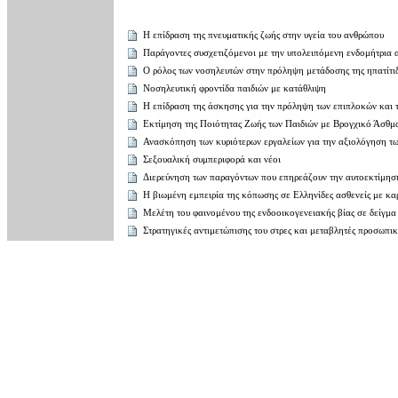
Η επίδραση της πνευματικής ζωής στην υγεία του ανθρώπου
Παράγοντες συσχετιζόμενοι με την υπολειπόμενη ενδομήτρια 
Ο ρόλος των νοσηλευτών στην πρόληψη μετάδοσης της ηπατίτι
Νοσηλευτική φροντίδα παιδιών με κατάθλιψη
Η επίδραση της άσκησης για την πρόληψη των επιπλοκών και 
Εκτίμηση της Ποιότητας Ζωής των Παιδιών με Βρογχικό Άσθμ
Ανασκόπηση των κυριότερων εργαλείων για την αξιολόγηση τ
Σεξουαλική συμπεριφορά και νέοι
Διερεύνηση των παραγόντων που επηρεάζουν την αυτοεκτίμηση
Η βιωμένη εμπειρία της κόπωσης σε Ελληνίδες ασθενείς με κα
Μελέτη του φαινομένου της ενδοοικογενειακής βίας σε δείγμ
Στρατηγικές αντιμετώπισης του στρες και μεταβλητές προσωπικ