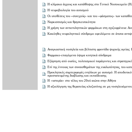
Η κλίμακα άγχους και κατάθλιψης στο Γενικό Νοσοκομείο (H
Η νευροβιολογία του αυτισμού
Οι υποθέσεις του «συνεχούς» και του «φάσματος» των καταθλι
Ναρκισσισμός και θρησκευτικότητα
Η χρήση των αντιεπιληπτικών φαρμάκων στη σχιζοφρένεια: Α
Κακόηθες νευροληπτικό σύνδρομο οφειλόμενο σε άτυπα αντιψ
Αναγκαστική νοσηλεία και βέλτιστη φροντίδα ψυχικής υγείας:
Φαρμακο-επαγόμενα όψιμα κινητικά σύνδρομα
Εξάρτηση από ουσίες, πολιτισμικοί παράγοντες και στρατηγικέ
Επί της έννοιας των συναισθημάτων της ευαλωτότητας, του κατ
Προκλητικές συμπεριφορές ενηλίκων με αυτισμό: Η αποδοτικό
προστατευμένης διαβίωσης και εκπαίδευσης
Η «υστερία» στο τέλος του 20ού αιώνα στην Αθήνα
H αξιολόγηση της θεραπείας κλοζαπίνης σε μη νοσηλευόμενους