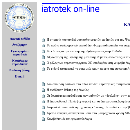
ΚΑ
Αρχική σελίδα
Η σημασία του συνδρόμου πολυκυστικών ωοθηκών για την Ψυχ
Αναζήτηση
Το πρώτο σχιζοφρενικό επεισόδιο: Φαρμακοθεραπεία και ψυχ
Το κόστος αντιμετώπισης της σχιζοφρένειας στην Ελλάδα
Εγκεκριμένα
περιοδικά
Αξιολόγηση της ύφεσης της μανιακής συμπτωματολογίας μετά
Κατάλογος
Ο ρόλος των σεροτονινεργικών 2C υποδοχέων στη νευροβιολογ
περιοδικών
Το ειδικό ψυχιατρικό νοσοκομείο και η πορεία της ψυχιατρική
Κάλυψη βάσης
E-mail
Κακοποίηση παιδιών από άλλα παιδιά. Στρατηγικές αντιμετώπ
Η αντίδραση θλίψης της λοχείας
Οι δυνατότητες πρόσβασης των μαθητών με «δυσλεξία» στην τ
H Διασυνδετική Παιδοψυχιατρική και οι διαπροσωπικές σχέσει
Iνομυαλγία και σύνδρομο χρoνίας κόπωσης σε παιδιά και εφή
Χρoνία νεφρική ανεπάρκεια μετά από μακροχρόνια χρήση λιθί
Κανιβαλισμός και ψυχοπαθολογία