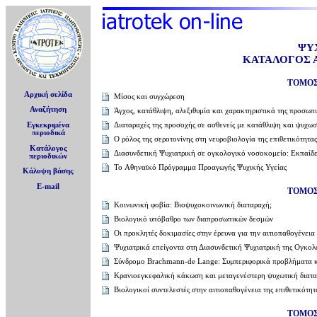
ΨΥ
ΚΑΤΑΛΟΓΟΣ Α
ΤΟΜΟΣ 
Αρχική σελίδα
Mίσος και συγχώρεση
Αναζήτηση
Άγχος, κατάθλιψη, αλεξιθυμία και χαρακτηριστικά της προσωπ
Διαταραχές της προσοχής σε ασθενείς με κατάθλιψη και ψυχωσ
Εγκεκριμένα
περιοδικά
Ο ρόλος της σεροτονίνης στη νευροβιολογία της επιθετικότητας
Κατάλογος
Διασυνδετική Ψυχιατρική σε ογκολογικό νοσοκομείο: Εκπαίδ
περιοδικών
To Αθηναϊκό Πρόγραμμα Προαγωγής Ψυχικής Υγείας
Κάλυψη βάσης
E-mail
ΤΟΜΟΣ 
Κοινωνική φοβία: Βιοψυχοκοινωνική διαταραχή;
Bιολογικό υπόβαθρο των διαπροσωπικών δεσμών
Οι προκλητές δοκιμασίες στην έρευνα για την αιτιοπαθογένεια
Ψυχιατρικά επείγοντα στη Διασυνδετική Ψυχιατρική της Ογκολο
Σύνδρομο Brachmann-de Lange: Συμπεριφορικά προβλήματα κα
Kρανιοεγκεφαλική κάκωση και μεταγενέστερη ψυχωτική διατ
Bιολογικοί συντελεστές στην αιτιοπαθογένεια της επιθετικότητ
ΤΟΜΟΣ 