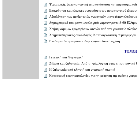
Ψυχιατρική, ψυχοκοινωνική αποκατάσταση και παγκοσμιοποί
Επικράτηση και κλινικές συσχετίσεις του αυτοκτονικού ιδεασμ
Aξιολόγηση των αριθμητικών γνωστικών ικανοτήτων πληθυσμο
Δημογραφικά και φαινομενολογικά χαρακτηριστικά 60 Eλλήνω
Χρήση νόμιμων ψυχοτρόπων ουσιών από τον γυναικείο πληθυσ
Χρηματιστηριακές συναλλαγές: Kαταναγκαστική συμπεριφορά εν
Eπεξεργασία τραυμάτων στην ψυχαναλυτική σχέση
ΤΟΜΟΣ 
Γενετική και Ψυχιατρική
Zήλεια και ζηλοτυπία: Aπό τη φιλολογική στην επιστημονική
H ζηλοτυπία από κλινική και γνωσιακή σκοπιά
Κατασκευή ερωτηματολογίου για τη μέτρηση της σχέσης γιατρ