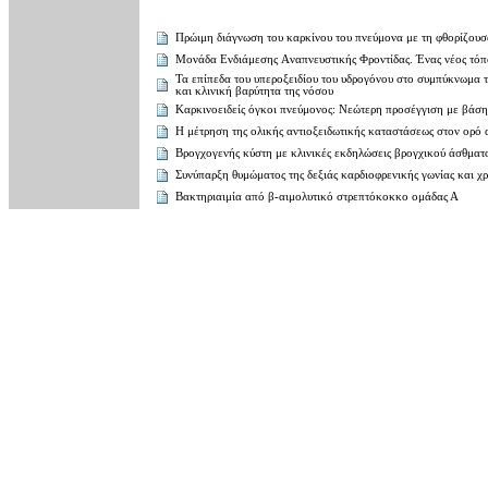
Πρώιμη διάγνωση του καρκίνου του πνεύμονα με τη φθορίζο
Μονάδα Eνδιάμεσης Aναπνευστικής Φροντίδας. Ένας νέος τόπ
Τα επίπεδα του υπεροξειδίου του υδρογόνου στο συμπύκνωμα 
και κλινική βαρύτητα της νόσου
Καρκινοειδείς όγκοι πνεύμονος: Νεώτερη προσέγγιση με βάση
Η μέτρηση της ολικής αντιοξειδωτικής καταστάσεως στον ορό
Βρογχογενής κύστη με κλινικές εκδηλώσεις βρογχικού άσθματ
Συνύπαρξη θυμώματος της δεξιάς καρδιοφρενικής γωνίας και χρ
Βακτηριαιμία από β-αιμολυτικό στρεπτόκοκκο ομάδας Α