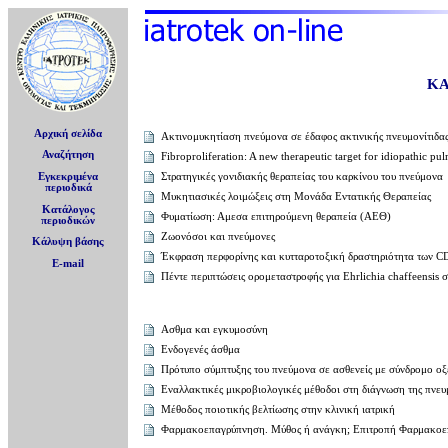
ΚΑ
Αρχική σελίδα
Ακτινομυκητίαση πνεύμονα σε έδαφος ακτινικής πνευμονίτιδα
Αναζήτηση
Fibroproliferation: A new therapeutic target for idiopathic pu
Στρατηγικές γονιδιακής θεραπείας τoυ καρκίνου του πνεύμονα
Εγκεκριμένα
περιοδικά
Μυκητιασικές λοιμώξεις στη Mονάδα Eντατικής Θεραπείας
Κατάλογος
Φυματίωση: Αμεσα επιτηρούμενη θεραπεία (ΑΕΘ)
περιοδικών
Ζωονόσοι και πνεύμονες
Κάλυψη βάσης
Έκφραση περφορίνης και κυτταροτοξική δραστηριότητα των C
E-mail
Πέντε περιπτώσεις ορομεταστροφής για Ehrlichia chaffeensis
Aσθμα και εγκυμοσύνη
Ενδογενές άσθμα
Πρότυπο σύμπτυξης του πνεύμονα σε ασθενείς με σύνδρομο οξ
Εναλλακτικές μικροβιολογικές μέθοδοι στη διάγνωση της πνε
Μέθοδος ποιοτικής βελτίωσης στην κλινική ιατρική
Φαρμακοεπαγρύπνηση. Μύθος ή ανάγκη; Επιτροπή Φαρμακο