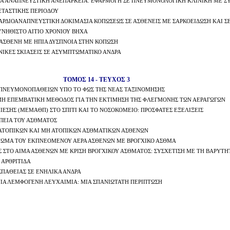
Α ΑΝΑΠΝΕΥΣΤΙΚΗ ΑΝΕΠΑΡΚΕΙΑ. ΕΦΑΡΜΟΓΗ ΣΕ ΠΝΕΥΜΟΝΟΛΟΓΙΚΗ ΚΛΙΝΙΚΗ ΜΕ ΣΥΣΚ
ΕΤΑΣΤΙΚΗΣ ΠΕΡΙΟΔΟΥ
ΑΡΔΙΟΑΝΑΠΝΕΥΣΤΙΚΗ ΔΟΚΙΜΑΣΙΑ ΚΟΠΩΣΕΩΣ ΣΕ ΑΣΘΕΝΕΙΣ ΜΕ ΣΑΡΚΟΕΙΔΩΣΗ ΚΑΙ ΣΕ
ΝΗΘΙΣΤΟ ΑΙΤΙΟ ΧΡΟΝΙΟΥ ΒΗΧΑ
 ΑΣΘΕΝΗ ΜΕ ΗΠΙΑ ΔΥΣΠΝΟΙΑ ΣΤΗΝ ΚΟΠΩΣΗ
ΚΕΣ ΣΚΙΑΣΕΙΣ ΣΕ ΑΣΥΜΠΤΩΜΑΤΙΚΟ ΑΝΔΡΑ
ΤΟΜΟΣ 14 - ΤΕΥΧΟΣ 3
Ν ΠΝΕΥΜΟΝΟΠΑΘΕΙΩΝ ΥΠΟ ΤΟ ΦΩΣ ΤΗΣ ΝΕΑΣ ΤΑΞΙΝΟΜΗΣΗΣ
Η ΕΠΕΜΒΑΤΙΚΗ ΜΕΘΟΔΟΣ ΓΙΑ ΤΗΝ ΕΚΤΙΜΗΣΗ ΤΗΣ ΦΛΕΓΜΟΝΗΣ ΤΩΝ ΑΕΡΑΓΩΓΩΝ
ΕΣΗΣ (ΜΕΜΑΘΠ) ΣΤΟ ΣΠΙΤΙ ΚΑΙ ΤΟ ΝΟΣΟΚΟΜΕΙΟ: ΠΡΟΣΦΑΤΕΣ ΕΞΕΛΙΞΕΙΣ
ΠΕΙΑ ΤΟΥ ΑΣΘΜΑΤΟΣ
 ΑΤΟΠΙΚΩΝ ΚΑΙ ΜΗ ΑΤΟΠΙΚΩΝ ΑΣΘΜΑΤΙΚΩΝ ΑΣΘΕΝΩΝ
ΚΝΩΜΑ ΤΟΥ ΕΚΠΝΕΟΜΕΝΟΥ ΑΕΡΑ ΑΣΘΕΝΩΝ ΜΕ ΒΡΟΓΧΙΚΟ ΑΣΘΜΑ
Σ ΣΤΟ ΑΙΜΑ ΑΣΘΕΝΩΝ ΜΕ ΚΡΙΣΗ ΒΡΟΓΧΙΚΟΥ ΑΣΘΜΑΤΟΣ: ΣΥΣΧΕΤΙΣΗ ΜΕ ΤΗ ΒΑΡΥΤΗ
ΑΡΘΡΙΤΙΔΑ
ΣΠΑΘΕΙΑΣ ΣΕ ΕΝΗΛΙΚΑ ΑΝΔΡΑ
ΙΑ ΛΕΜΦΟΓΕΝΗ ΛΕΥΧΑΙΜΙΑ: ΜΙΑ ΣΠΑΝΙΩΤΑΤΗ ΠΕΡΙΠΤΩΣΗ