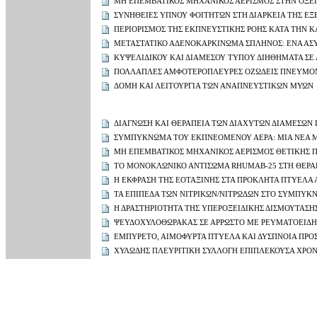
ΜΗ ΕΠΕΜΒΑΤΙΚΟΣ ΜΗΧΑΝΙΚΟΣ ΑΕΡΙΣΜΟΣ ΣΤΗΝ ΟΞΕΙ
ΣΥΝΗΘΕΙΕΣ ΥΠΝΟΥ ΦΟΙΤΗΤΩΝ ΣΤΗ ΔΙΑΡΚΕΙΑ ΤΗΣ ΕΞ
ΠΕΡΙΟΡΙΣΜΟΣ ΤΗΣ ΕΚΠΝΕΥΣΤΙΚΗΣ ΡΟΗΣ ΚΑΤΑ ΤΗΝ Κ
ΜΕΤΑΣΤΑΤΙΚΟ ΑΔΕΝΟΚΑΡΚΙΝΩΜΑ ΣΠΛΗΝΟΣ: ΕΝΑ ΑΣΥ
ΚΥΨΕΛΙΔΙΚΟΥ ΚΑΙ ΔΙΑΜΕΣΟΥ ΤΥΠOΥ ΔΙΗΘΗΜΑΤΑ ΣΕ
ΠΟΛΛΑΠΛΕΣ ΑΜΦΟΤΕΡΟΠΛΕΥΡΕΣ ΟΖΩΔΕΙΣ ΠΝΕΥΜΟΝΙ
ΔΟΜΗ ΚΑΙ ΛΕΙΤΟΥΡΓΙΑ ΤΩΝ ΑΝΑΠΝΕΥΣΤΙΚΩΝ ΜΥΩΝ
ΔΙΑΓΝΩΣΗ ΚΑΙ ΘΕΡΑΠΕΙΑ ΤΩΝ ΔΙΑΧΥΤΩΝ ΔΙΑΜΕΣΩ
ΣΥΜΠΥΚΝΩΜΑ ΤΟΥ ΕΚΠΝΕΟΜΕΝΟΥ ΑΕΡΑ: ΜΙΑ ΝΕΑ Μ
ΜΗ ΕΠΕΜΒΑΤΙΚΟΣ ΜΗΧΑΝΙΚΟΣ ΑΕΡΙΣΜΟΣ ΘΕΤΙΚΗΣ ΠΙ
ΤΟ ΜΟΝΟΚΛΩΝΙΚΟ ΑΝΤΙΣΩΜΑ RHUMAB-25 ΣΤΗ ΘΕΡΑ
Η ΕΚΦΡΑΣΗ ΤΗΣ ΕΟΤΑΞΙΝΗΣ ΣΤΑ ΠΡΟΚΛΗΤΑ ΠΤΥΕΛΑ
ΤΑ ΕΠΙΠΕΔΑ ΤΩΝ ΝΙΤΡΙΚΩΝ/ΝΙΤΡΩΔΩΝ ΣΤΟ ΣΥΜΠΥ
Η ΔΡΑΣΤΗΡΙΟΤΗΤΑ ΤΗΣ ΥΠΕΡΟΞΕΙΔΙΚΗΣ ΔΙΣΜΟΥΤΑΣΗ
ΨΕΥΔΟΧΥΛΟΘΩΡΑΚΑΣ ΣΕ ΑΡΡΩΣΤΟ ΜΕ ΡΕΥΜΑΤΟΕΙΔΗ 
ΕΜΠΥΡΕΤΟ, ΑΙΜΟΦΥΡΤΑ ΠΤΥΕΛΑ ΚΑΙ ΔΥΣΠΝΟΙΑ ΠΡΟ
ΧΥΛΩΔΗΣ ΠΛΕΥΡΙΤΙΚΗ ΣΥΛΛΟΓΗ ΕΠΙΠΛΕΚΟΥΣΑ ΧΡΟΝ