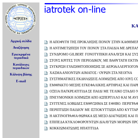
ΚΑ
Αρχική σελίδα
Η ΑΠΟΦΥΓΗ ΤΗΣ ΠΡΟΚΛΗΣΗΣ ΠΟΝΟΥ ΣΤΗΝ ΚΑΘΗΜΕΡ
Αναζήτηση
Η ΑΝΤΙΜΕΤΩΠΙΣΗ ΤΟΥ ΠΟΝΟΥ ΣΤΑ ΠΑΙΔΙΑ ΜΕ ΔΡΕΠ
ΣΥΝΔΡΟΜΟ GILBERT: ΓΟΝΟΤΥΠΙΚΗ ΑΝΑΛΥΣΗ ΚΑΙ ΣΥ
Εγκεκριμένα
περιοδικά
ΣΤΟΥΣ ΚΡΙΤΕΣ ΤΟΥ ΠΕΡΙΟΔΙΚΟΥ, ΜΕ ΒΑΘΥΤΑΤΗ ΕΚΤΙ
Κατάλογος
ΣΥΓΚΡΙΣΗ ΕΥΑΙΣΘΗΤΟΠΟΙΗΣΗΣ ΣΕ ΑΕΡΟΑΛΛΕΡΓΙΟΓΟΝΑ
περιοδικών
ΧΑΣΜΑ ΑΝΙΟΝΤΩΝ ΑΙΜΑΤΟΣ / ΟΥΡΩΝ ΣΤΑ ΝΕΟΓΝΑ
Κάλυψη βάσης
ΣΥΣΤΗΜΑΤΙΚΕΣ ΕΚΔΗΛΩΣΕΙΣ ΛΟΙΜΩΞΗΣ ΑΠΟ ΙΟΥΣ CO
E-mail
ΕΜΦΡΑΚΤΟ ΜΕΣΗΣ ΕΓΚΕΦΑΛΙΚΗΣ ΑΡΤΗΡΙΑΣ ΚΑΙ ΠΑ
ΟΞΕΙΑ ΠΑΓΚΡΕΑΤΙΤΙΔΑ ΣΕ ΠΑΙΔΙ ΜΕ ΤΕΛΙΚΟ ΣΤΑΔΙΟ
ΠΝΕΥΜΟΝΙΚΗ ΛΟΙΜΩΞΗ ΑΠΟ ΑΣΠΕΡΓΙΛΛΟ ΚΑΙ M.AVI
ΣΥΓΓΕΝΕΣ ΛΟΒΩΔΕΣ ΕΜΦΥΣΗΜΑ ΣΕ ΕΦΗΒΟ. ΠΕΡΙΓΡΑ
ΠΕΡΙΠΤΩΣΗ ΠΑΙΔΙΟΥ ΜΕ ΙΣΤΙΟΚΥΤΤΩΣΗ ΑΠΟ ΚΥΤΤΑ
Η ΑΚΤΙΝΟΓΡΑΦΙΑ ΘΩΡΑΚΑ ΩΣ ΜΕΣΟ ΔΙΑΓΝΩΣΗΣ ΚΑΙ
ΕΠΙΠΕΔΑ ΚΥΚΛΟΦΟΡΟΥΝΤΩΝ ΔΙΑΛΥΤΩΝ ΜΟΡΙΩΝ ΠΡΟΣ
ΚΟΚΚΙΩΜΑΤΩΔΗΣ ΗΠΑΤΙΤΙΔΑ