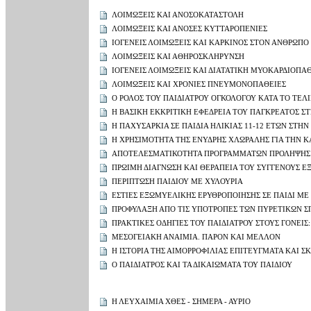
ΛΟΙΜΩΞΕΙΣ ΚΑΙ ΑΝΟΣΟΚΑΤΑΣΤΟΛΗ
ΛΟΙΜΩΞΕΙΣ ΚΑΙ ΑΝΟΣΕΣ ΚΥΤΤΑΡΟΠΕΝΙΕΣ
ΙΟΓΕΝΕΙΣ ΛΟΙΜΩΞΕΙΣ ΚΑΙ ΚΑΡΚΙΝΟΣ ΣΤΟΝ ΑΝΘΡΩΠΟ
ΛΟΙΜΩΞΕΙΣ ΚΑΙ ΑΘΗΡΟΣΚΛΗΡΥΝΣΗ
ΙΟΓΕΝΕΙΣ ΛΟΙΜΩΞΕΙΣ ΚΑΙ ΔΙΑΤΑΤΙΚΗ ΜΥΟΚΑΡΔΙΟΠΑ
ΛΟΙΜΩΞΕΙΣ ΚΑΙ ΧΡΟΝΙΕΣ ΠΝΕΥΜΟΝΟΠΑΘΕΙΕΣ
Ο ΡΟΛΟΣ ΤΟΥ ΠΑΙΔΙΑΤΡΟΥ ΟΓΚΟΛΟΓΟΥ ΚΑΤΑ ΤΟ ΤΕΛΙ
Η ΒΑΣΙΚΗ ΕΚΚΡΙΤΙΚΗ ΕΦΕΔΡΕΙΑ ΤΟΥ ΠΑΓΚΡΕΑΤΟΣ Σ
Η ΠΑΧΥΣΑΡΚΙΑ ΣΕ ΠΑΙΔΙΑ ΗΛΙΚΙΑΣ 11-12 ΕΤΩΝ ΣΤΗ
Η ΧΡΗΣΙΜΟΤΗΤΑ ΤΗΣ ΕΝΥΔΡΗΣ ΧΛΩΡΑΛΗΣ ΓΙΑ ΤΗΝ Κ
ΑΠΟΤΕΛΕΣΜΑΤΙΚΟΤΗΤΑ ΠΡΟΓΡΑΜΜΑΤΩΝ ΠΡΟΛΗΨΗΣ ΙΛ
ΠΡΩΙΜΗ ΔΙΑΓΝΩΣΗ ΚΑΙ ΘΕΡΑΠΕΙΑ ΤΟΥ ΣΥΓΓΕΝΟΥΣ Ε
ΠΕΡΙΠΤΩΣΗ ΠΑΙΔΙΟΥ ΜΕ ΧΥΛΟΥΡΙΑ
ΕΣΤΙΕΣ ΕΞΩΜΥΕΛΙΚΗΣ ΕΡΥΘΡΟΠΟΙΗΣΗΣ ΣΕ ΠΑΙΔΙ Μ
ΠΡΟΦΥΛΑΞΗ ΑΠΟ ΤΙΣ ΥΠΟΤΡΟΠΕΣ ΤΩΝ ΠΥΡΕΤΙΚΩΝ 
ΠΡΑΚΤΙΚΕΣ ΟΔΗΓΙΕΣ ΤΟΥ ΠΑΙΔΙΑΤΡΟΥ ΣΤΟΥΣ ΓΟΝΕΙΣ
ΜΕΣΟΓΕΙΑΚΗ ΑΝΑΙΜΙΑ. ΠΑΡΟΝ ΚΑΙ ΜΕΛΛΟΝ
Η ΙΣΤΟΡΙΑ ΤΗΣ ΑΙΜΟΡΡΟΦΙΛΙΑΣ ΕΠΙΤΕΥΓΜΑΤΑ ΚΑΙ Σ
Ο ΠΑΙΔΙΑΤΡΟΣ ΚΑΙ ΤΑ ΔΙΚΑΙΩΜΑΤΑ ΤΟΥ ΠΑΙΔΙΟΥ
Η ΛΕΥΧΑΙΜΙΑ ΧΘΕΣ - ΣΗΜΕΡΑ - ΑΥΡΙΟ