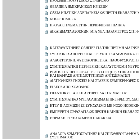
ΠΡΟΕΜΜΗΝΟΡΡΥΣΙΑΚΟ ΣΥΝΔΡΟΜΟ
ΘΕΡΑΠΕΙΑ ΗΜΙΚΡΑΝΙΚΩΝ ΚΡΙΣΕΩΝ
ΟΞΕΙΑ ΗΠΑΤΙΚΗ ΑΝΕΠΑΡΚΕΙΑ ΩΣ ΠΡΩΤΗ ΕΚΔΗΛΩΣΗ 
ΝΟΣΟΣ KIMURA
ΠΡΟΛΑΚΤΙΝΩΜΑ ΣΤΗΝ ΠΕΡΙΕΦΗΒΙΚΗ ΗΛΙΚΙΑ
ΔΙΚΑΙΩΜΑΤΑ ΑΣΘΕΝΩΝ. ΜΙΑ ΝΕΑ ΠΑΡΑΜΕΤΡΟΣ ΣΤΗ Φ
ΚΑΤΕΥΘΥΝΤΗΡΙΕΣ ΟΔΗΓΙΕΣ ΓΙΑ ΤΗΝ ΠΡΩΙΜΗ ΔΙΑΓΝΩ
ΣΥΓΧΡΟΝΕΣ ΑΠΟΨΕΙΣ ΚΑΙ ΕΡΕΥΝΗΤΙΚΑ ΔΕΔΟΜΕΝΑ ΓΙ
ΑΛΔΟΣΤΕΡΟΝΗ. ΦΥΣΙΟΛΟΓΙΚΕΣ ΚΑΙ ΠΑΘΟΦΥΣΙΟΛΟΓΙΚ
ΣΥΜΠΤΩΜΑΤΙΚΗ ΠΕΡΙΦΕΡΙΚΗ ΚΑΙ ΑΥΤΟΝΟΜΗ ΝΕΥΡΟ
ΡΟΛΟΣ ΤΟΥ HELICOBACTER PYLORI (HP) ΣΤΗΝ ΑΙΤ
ΚΑΙ ΕΚΦΡΑΣΗ ΑΝΤΙΙΔΙΟΤΥΠΙΚΩΝ ΑΝΤΙΣΩΜΑΤΩΝ
ΔΙΑΤΡΟΦΙΚΕΣ ΓΝΩΣΕΙΣ ΚΑΙ ΣΤΑΣΕΙΣ-ΣΥΜΠΕΡΙΦΟΡΕΣ 
ΕΙΛΕΟΣ ΑΠΟ ΧΟΛΟΛΙΘΟ
ΓΙΓΑΝΤΟΚΥΤΤΑΡΙΚΗ ΑΡΤΗΡΙΤΙΔΑ ΤΟΥ ΜΑΣΤΟΥ
ΣΥΜΠΤΩΜΑΤΙΚΟ ΜΥΕΛΟΛΙΠΩΜΑ ΕΠΙΝΕΦΡΙΔΙΟΥ. ΔΙΑ
HTLV-II ΛΟΙΜΩΞΗ ΣΕ ΣΥΝΔΥΑΣΜΟ ΜΕ ΝΟΣΟ HODGKI
ΕΜΠΥΡΕΤΗ ΟΣΦΥΑΛΓΙΑ ΩΣ ΠΡΩΤΗ ΚΛΙΝΙΚΗ ΕΚΔΗΛΩΣ
ΘΗΡΙΑΚΗ. Η ΞΕΧΑΣΜΕΝΗ ΠΑΝΑΚΕΙΑ
ΑΝΑΛΟΓΑ ΣΩΜΑΤΟΣΤΑΤΙΝΗΣ ΚΑΙ ΣΠΙΝΘΗΡΟΓΡΑΦΗΜΑ
ΣΥΣΤΗΜΑΤΟΣ