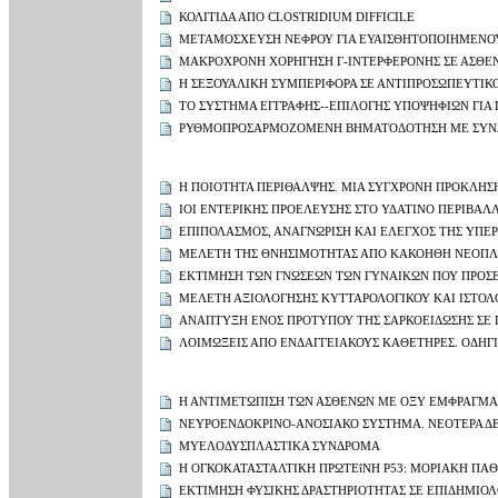
ΚΟΛΙΤΙΔΑ ΑΠΟ CLOSTRIDIUM DIFFICILE
ΜΕΤΑΜΟΣΧΕΥΣΗ ΝΕΦΡΟΥ ΓΙΑ ΕΥΑΙΣΘΗΤΟΠΟΙΗΜΕΝΟΥΣ
ΜΑΚΡΟΧΡΟΝΗ ΧΟΡΗΓΗΣΗ Γ-ΙΝΤΕΡΦΕΡΟΝΗΣ ΣΕ ΑΣΘΕΝ
Η ΣΕΞΟΥΑΛΙΚΗ ΣΥΜΠΕΡΙΦΟΡΑ ΣΕ ΑΝΤΙΠΡΟΣΩΠΕΥΤΙ
ΤΟ ΣΥΣΤΗΜΑ ΕΓΓΡΑΦΗΣ--ΕΠΙΛΟΓΗΣ ΥΠΟΨΗΦΙΩΝ Γ
ΡΥΘΜΟΠΡΟΣΑΡΜΟΖΟΜΕΝΗ ΒΗΜΑΤΟΔΟΤΗΣΗ ΜΕ ΣΥΝΔ
Η ΠΟΙΟΤΗΤΑ ΠΕΡΙΘΑΛΨΗΣ. ΜΙΑ ΣΥΓΧΡΟΝΗ ΠΡΟΚΛΗΣΗ 
ΙΟΙ ΕΝΤΕΡΙΚΗΣ ΠΡΟΕΛΕΥΣΗΣ ΣΤΟ ΥΔΑΤΙΝΟ ΠΕΡΙΒΑΛ
ΕΠΙΠΟΛΑΣΜΟΣ, ΑΝΑΓΝΩΡΙΣΗ ΚΑΙ ΕΛΕΓΧΟΣ ΤΗΣ ΥΠΕ
ΜΕΛΕΤΗ ΤΗΣ ΘΝΗΣΙΜΟΤΗΤΑΣ ΑΠΟ ΚΑΚΟΗΘΗ ΝΕΟΠΛΑΣ
ΕΚΤΙΜΗΣΗ ΤΩΝ ΓΝΩΣΕΩΝ ΤΩΝ ΓΥΝΑΙΚΩΝ ΠΟΥ ΠΡΟΣΕ
ΜΕΛΕΤΗ ΑΞΙΟΛΟΓΗΣΗΣ ΚΥΤΤΑΡΟΛΟΓΙΚΟΥ ΚΑΙ ΙΣΤΟΛ
ΑΝΑΠΤΥΞΗ ΕΝΟΣ ΠΡΟΤΥΠΟΥ ΤΗΣ ΣΑΡΚΟΕΙΔΩΣΗΣ ΣΕ
ΛΟΙΜΩΞΕΙΣ ΑΠΟ ΕΝΔΑΓΓΕΙΑΚΟΥΣ ΚΑΘΕΤΗΡΕΣ. ΟΔΗΓ
Η ΑΝΤΙΜΕΤΩΠΙΣΗ ΤΩΝ ΑΣΘΕΝΩΝ ΜΕ ΟΞΥ ΕΜΦΡΑΓΜΑ
ΝΕΥΡΟΕΝΔΟΚΡΙΝΟ-ΑΝΟΣΙΑΚΟ ΣΥΣΤΗΜΑ. ΝΕΟΤΕΡΑ 
ΜΥΕΛΟΔΥΣΠΛΑΣΤΙΚΑ ΣΥΝΔΡΟΜΑ
Η ΟΓΚΟΚΑΤΑΣΤΑΛΤΙΚΗ ΠΡΩΤΕΐΝΗ P53: ΜΟΡΙΑΚΗ ΠΑ
ΕΚΤΙΜΗΣΗ ΦΥΣΙΚΗΣ ΔΡΑΣΤΗΡΙΟΤΗΤΑΣ ΣΕ ΕΠΙΔΗΜΙΟΛ