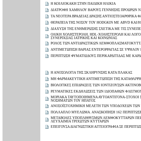
Η ΚΟΙΛΙΟΚΑΚΗ ΣΤΗΝ ΠΑΙΔΙΚΗ ΗΛΙΚΙΑ
ΔΙΑΤΡΟΦΗ ΧΑΜΗΛΟΥ ΒΑΡΟΥΣ ΓΕΝΝΗΣΗΣ ΠΡΟΩΡΩΝ 
ΤΑ ΝΕΟΤΕΡΑ ΒΡΑΔΕΙΑΣ ΔΡΑΣΗΣ ΑΝΤΙΟΣΤΕΟΑΡΘΡΙΚΑ 
ΘΕΡΑΠΕΙΑ ΤΗΣ ΝΟΣΟΥ ΤΟΥ HODGKIN ΜΕ ABVD ΚΑΙ/Η
ΔΙΑΧΥΣΗ ΤΗΣ ΕΝΗΜΕΡΩΣΗΣ ΣΧΕΤΙΚΑ ΜΕ ΤΙΣ ΣΥΝΕΠ
ΟΛΙΚΗ ΧΟΛΗΣΤΕΡΟΛΗ, HDL-ΧΟΛΗΣΤΕΡΟΛΗ ΚΑΙ ΛΟΓΟΣ
ΣΥΝΕΡΓΑΣΙΑΣ ΙΑΤΡΙΚΗΣ ΚΑΙ ΚΟΙΝΩΝΙΑΣ
ΡΟΛΟΣ ΤΩΝ ΑΝΤΙΔΡΑΣΤΙΚΩΝ ΛΕΜΦΟΠΛΑΣΜΑΤΟΚΥΤΤ
ΑΝΤΙΜΕΤΩΠΙΣΗ ΒΑΡΙΑΣ ΕΝΤΕΡΟΡΡΑΓΙΑΣ ΣΕ ΥΨΗΛΟΥ
ΠΕΡΙΠΤΩΣΗ ΦΥΜΑΤΙΩΔΟΥΣ ΠΕΡΙΚΑΡΔΙΤΙΔΑΣ ΜΕ ΚΑΡ
Η ΑΝΟΣΟΛΟΓΙΑ ΤΗΣ ΣΚΛΗΡΥΝΣΗΣ ΚΑΤΑ ΠΛΑΚΑΣ
ΜΗ ΦΑΡΜΑΚΕΥΤΙΚΗ ΑΝΤΙΜΕΤΩΠΙΣΗ ΤΗΣ ΚΑΤΑΘΛΙΨ
ΒΙΟΛΟΓΙΚΕΣ ΕΠΙΔΡΑΣΕΙΣ ΤΩΝ ΙΟΝΤΙΖΟΥΣΩΝ ΑΚΤΙΝΟ
ΡΕΥΜΑΤΙΚΕΣ ΕΚΔΗΛΩΣΕΙΣ ΤΩΝ ΙΔΙΟΠΑΘΩΝ ΦΛΕΓΜΟ
ΜΟΡΙΑΚΑ ΤΑΥΤΟΠΟΙΗΜΕΝΑ ΑΥΤΟΑΝΤΙΓΟΝΑ-ΣΤΟΧΟΙ Σ
ΝΟΣΗΜΑΤΩΝ ΤΟΥ ΗΠΑΤΟΣ
ΑΝΟΣΟΪΣΤΟΧΗΜΙΚΗ ΜΕΛΕΤΗ ΤΩΝ ΥΠΟΔΟΧΕΩΝ ΤΩΝ 
ΠΟΛΛΑΠΛΟ ΜΥΕΛΩΜΑ. ΑΝΑΣΚΟΠΗΣΗ 162 ΠΕΡΙΠΤΩΣΕ
ΜΕΤΑΒΟΛΕΣ ΥΠΟΠΛΗΘΥΣΜΩΝ ΛΕΜΦΟΚΥΤΤΑΡΩΝ ΠΕΡΙΦ
ΛΕΥΧΑΙΜΙΑ ΤΡΙΧΩΤΩΝ ΚΥΤΤΑΡΩΝ
ΕΠΕΙΓΟΥΣΑ ΔΙΑΓΝΩΣΤΙΚΗ ΑΓΓΕΙΟΓΡΑΦΙΑ ΣΕ ΠΕΡΙΠΤΩ