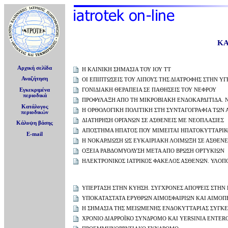
ΚΑ
Αρχική σελίδα
Η ΚΛΙΝΙΚΗ ΣΗΜΑΣΙΑ ΤΟΥ ΙΟΥ ΤΤ
Αναζήτηση
ΟΙ ΕΠΙΠΤΩΣΕΙΣ ΤΟΥ ΛΙΠΟΥΣ ΤΗΣ ΔΙΑΤΡΟΦΗΣ ΣΤΗΝ ΥΓ
ΓΟΝΙΔΙΑΚΗ ΘΕΡΑΠΕΙΑ ΣΕ ΠΑΘΗΣΕΙΣ ΤΟΥ ΝΕΦΡΟΥ
Εγκεκριμένα
περιοδικά
ΠΡΟΦΥΛΑΞΗ ΑΠΟ ΤΗ ΜΙΚΡΟΒΙΑΚΗ ΕΝΔΟΚΑΡΔΙΤΙΔΑ.
Κατάλογος
Η ΟΡΘΟΛΟΓΙΚΗ ΠΟΛΙΤΙΚΗ ΣΤΗ ΣΥΝΤΑΓΟΓΡΑΦΙΑ ΤΩΝ 
περιοδικών
ΔΙΑΤΗΡΗΣΗ ΟΡΓΑΝΩΝ ΣΕ ΑΣΘΕΝΕΙΣ ΜΕ ΝΕΟΠΛΑΣΙΕΣ
Κάλυψη βάσης
ΑΠΟΣΤΗΜΑ ΗΠΑΤΟΣ ΠΟΥ ΜΙΜΕΙΤΑΙ ΗΠΑΤΟΚΥΤΤΑΡΙΚ
E-mail
Η ΝΟΚΑΡΔΙΩΣΗ ΩΣ ΕΥΚΑΙΡΙΑΚΗ ΛΟΙΜΩΞΗ ΣΕ ΑΣΘΕΝ
ΟΞΕΙΑ ΡΑΒΔΟΜΥΟΛΥΣΗ ΜΕΤΑ ΑΠΟ ΒΡΩΣΗ ΟΡΤΥΚΙΩΝ
ΗΛΕΚΤΡΟΝΙΚΟΣ ΙΑΤΡΙΚΟΣ ΦΑΚΕΛΟΣ ΑΣΘΕΝΩΝ. ΥΛΟΠ
ΥΠΕΡΤΑΣΗ ΣΤΗΝ ΚΥΗΣΗ. ΣΥΓΧΡΟΝΕΣ ΑΠΟΨΕΙΣ ΣΤΗΝ
ΥΠΟΚΑΤΑΣΤΑΤΑ ΕΡΥΘΡΩΝ ΑΙΜΟΣΦΑΙΡΙΩΝ ΚΑΙ ΑΙΜΟΠ
Η ΣΗΜΑΣΙΑ ΤΗΣ ΜΕΙΩΜΕΝΗΣ ΕΝΔΟΚΥΤΤΑΡΙΑΣ ΣΥΓΚ
ΧΡΟΝΙΟ ΔΙΑΡΡΟΪΚΟ ΣΥΝΔΡΟΜΟ ΚΑΙ YERSINIA ENTER