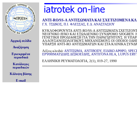
ΑΝΤΙ-RO/SS-A ΑΝΤΙΣΩΜΑΤΑ ΚΑΙ ΣΧΕΤΙΖΟΜΕΝΑ Κ
Γ.Χ. ΤΣΩΚΟΣ
,
Π.Ι. ΦΛΕΣΣΑΣ
,
Ε.Δ. ΑΝΑΣΤΑΣΙΟΥ
ΚΥΚΛΟΦΟΡΟΥΝΤΑ ANTI-RO/SS-A ΑΝΤΙΣΩΜΑΤΑ ΣΧΕΤΙΖΟΝΤ
ΝΕΟΓΝΙΚΟ ΛΥΚΟ ΚΑΙ ΕΞΩΑΔΕΝΙΚΟ ΣΥΝΔΡΟΜΟ SJOGREN. Η
ΓΕΝΕΤΙΚΗ ΠΡΟΔΙΑΘΕΣΗ ΓΙΑ ΤΗΝ ΠΑΡΑΓΩΓΗΤΟΥΣ. Η ΥΠΑΡ
Αρχική σελίδα
ΑΛΛΟΥΣΑΝΟΣΟΛΟΓΙΚΟΥΣ ΜΗΧΑΝΙΣΜΟΥΣ ΟΙ ΟΠΟΙΟΙ ΟΔΗ
ΥΠΑΡΞΗ ANTI-RO ΑΝΤΙΣΩΜΑΤΩΝ ΚΑΙ ΣΤΑ ΚΛΙΝΙΚΑ ΣΥΝΔ
Αναζήτηση
Λέξεις-κλειδιά:
ΑΝΤΙΣΩΜΑ
,
ANTIBODY
,
ΕΙΔΙΚΟ ΑΡΘΡΟ
,
SPEC
Εγκεκριμένα
ΕΡΥΘΗΜΑΤΩΔΗΣ ΔΙΣΚΟΕΙΔΗΣ
,
ΑΝΤΙΓΟΝΑ HLA
,
LUPUS ERY
περιοδικά
ΕΛΛΗΝΙΚΗ ΡΕΥΜΑΤΟΛΟΓΙΑ, 2(1), 019-27, 1990
Κατάλογος
περιοδικών
Κάλυψη βάσης
E-mail