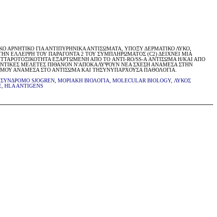
 ΑΡΝΗΤΙΚΟ ΓΙΑ ΑΝΤΙΠΥΡΗΝΙΚΑ ΑΝΤΙΣΩΜΑΤΑ, ΥΠΟΞΥ ΔΕΡΜΑΤΙΚΟ ΛΥΚΟ,
 ΤΗΝ ΕΛΛΕΙΨΗ ΤΟΥ ΠΑΡΑΓΟΝΤΑ 2 ΤΟΥ ΣΥΜΠΛΗΡΩΜΑΤΟΣ (C2) ΔΕΙΧΝΕΙ ΜΙΑ
ΚΥΤΤΑΡΟΤΟΞΙΚΟΤΗΤΑ ΕΞΑΡΤΩΜΕΝΗ ΑΠΟ ΤΟ ANTI-RO/SS-A ΑΝΤΙΣΩΜΑ Η/ΚΑΙ ΑΠΟ
ΝΤΙΚΕΣ ΜΕΛΕΤΕΣ ΠΙΘΑΝΟΝ Ν'ΑΠΟΚΑΛΥΨΟΥΝ ΝΕΑ ΣΧΕΣΗ ΑΝΑΜΕΣΑ ΣΤΗΝ
ΕΣΜΟΥ ΑΝΑΜΕΣΑ ΣΤΟ ΑΝΤΙΣΩΜΑ ΚΑΙ ΤΗΣΥΝΥΠΑΡΧΟΥΣΑ ΠΑΘΟΛΟΓΙΑ.
,
ΣΥΝΔΡΟΜΟ SJOGREN
,
ΜΟΡΙΑΚΗ ΒΙΟΛΟΓΙΑ
,
MOLECULAR BIOLOGY
,
ΛΥΚΟΣ
E
,
HLA ANTIGENS