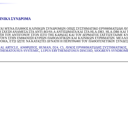
ΛΙΝΙΚΑ ΣΥΝΔΡΟΜΑ
ΑΙ Μ'ΕΝΑ ΠΛΗΘΟΣ ΚΛΙΝΙΚΩΝ ΣΥΝΔΡΟΜΩΝ ΟΠΩΣ ΣΥΣΤΗΜΑΤΙΚΟ ΕΡΥΘΗΜΑΤΩΔΗ ΛΥΚΟ
 ΣΧΕΣΗ ΑΝΑΜΕΣΑ ΣΤΑ ANTI-RO/SS-A ΑΝΤΙΣΩΜΑΤΑ ΚΑΙ ΣΤΑ HLA-DR3, HLA-DR6 ΚΑΙ
ΞΗ ΤΟΥ ΑΝΤΙΓΟΝΟΥ ΣΤΟΝ ΙΣΤΟ ΤΗΣ ΚΑΡΔΙΑΣ ΚΑΙ ΤΟΥ ΔΕΡΜΑΤΟΣ ΣΧΕΤΙΖΕΤΑΙΜΕ 
ΓΟΥΝ ΣΤΗΝ ΕΜΦΑΝΙΣΗ ΚΥΡΙΩΝ ΠΑΘΟΛΟΓΙΚΩΝ ΚΑΙ ΚΛΙΝΙΚΩΝ ΕΥΡΗΜΑΤΩΝ. ΜΕΛΛΟ
ΡΟΜΑ, ΕΤΣΙ ΩΣΤΕ ΝΑ ΚΑΤΑΣΤΕΙ ΔΥΝΑΤΗ Η ΠΕΡΙΓΡΑΦΗ ΤΟΥ ΠΑΘΟΓΕΝΕΤΙΚΟΥ ΣΥΝΔ
IAL ARTICLE
,
ΑΝΘΡΩΠΟΣ
,
HUMAN
,
D24
,
C5
,
ΛΥΚΟΣ ΕΡΥΘΗΜΑΤΩΔΗΣ ΣΥΣΤΗΜΑΤΙΚΟΣ
THEMATOUSUS SYSTEMIC
,
LUPUS ERYTHEMATOSUS DISCOID
,
SJOGREN'S SYNDROM