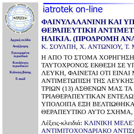
ΦΑΙΝΥΛΑΛΑΝΙΝΗ ΚΑΙ ΥΠ
ΘΕΡΑΠΕΥΤΙΚΗ ΑΝΤΙΜΕΤ
ΗΛΙΚΙΑ. (ΠΡΟΔΡΟΜΗ ΑΝ
Αρχική σελίδα
Κ. ΣΟΥΛΠΗ
,
Χ. ΑΝΤΩΝΙΟΥ
,
Τ.
Αναζήτηση
Εγκεκριμένα
Η ΑΠΟ ΤΟ ΣΤΟΜΑ ΧΟΡΗΓΗΣΗ
περιοδικά
Κατάλογος
ΤΑΥΤΟΧΡΟΝΟΣ ΕΚΘΕΣΗ ΣΕ ΥΠ
περιοδικών
ΛΕΥΚΗ, ΦΑΙΝΕΤΑΙ ΟΤΙ ΕΙΝΑ
Κάλυψη βάσης
ΑΝΤΙΜΕΤΩΠΙΣΗ ΤΗΣ ΛΕΥΚΗΣ,
E-mail
ΤΡΙΩΝ (13) ΑΣΘΕΝΩΝ ΜΑΣ ΤΑ
ΤΡΙΑΘΕΡΑΠΕΥΤΙΚΑΝ ΕΝΤΕΛΩΣ
ΥΠΟΛΟΙΠΑ ΕΞΗ ΒΕΛΤΙΩΘΗΚΑΝ
ΘΕΡΑΠΕΥΤΙΚΟ ΑΥΤΟ ΣΧΗΜΑ,
Λέξεις-κλειδιά:
ΚΛΙΝΙΚΗ ΜEΛΕ
ΑΝΤΙΜΙΤΟΧΟΝΔΡΙΑΚΟ ΑΝΤΙ