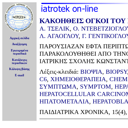
ΚΑΚΟΗΘΕΙΣ ΟΓΚΟΙ ΤΟΥ 
Α. ΤΣΕΛΙΚ
,
Ο. ΝΤΕΒΕΤΖΙΟΓΛΟ
Λ. ΑΓΑΟΓΛΟΥ
,
Γ. ΓΕΝΤΙΚΟΓΛΟ
Αρχική σελίδα
Αναζήτηση
ΠΑΡΟΥΣΙΑΖΑΝ ΕΦΤΑ ΠΕΡΙΠ
Εγκεκριμένα
ΠΑΡΑΚΟΛΟΥΘΗΘΕΙ ΑΠΟ ΤΗΝΟ
περιοδικά
ΙΑΤΡΙΚΗΣ ΣΧΟΛΗΣ ΚΩΝΣΤΑΝΤ
Κατάλογος
περιοδικών
Κάλυψη βάσης
Λέξεις-κλειδιά:
ΒΙΟΨΙΑ
,
BIOPSY
E-mail
C6
,
ΧΗΜΕΙΟΘΕΡΑΠΕΙΑ
,
CHEM
ΣΥΜΠΤΩΜΑ
,
SYMPTOM
,
HEP
HEPATOCELLULAR CARCINO
ΗΠΑΤΟΜΕΤΑΛΙΑ
,
HEPATOBL
ΠΑΙΔΙΑΤΡΙΚΑ ΧΡΟΝΙΚΑ, 15(4), 