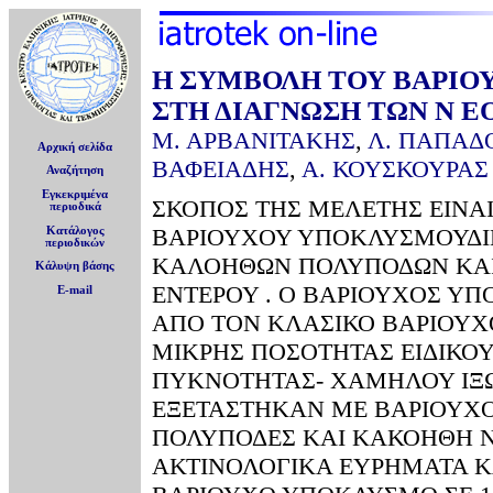
Η ΣΥΜΒΟΛΗ ΤΟΥ ΒΑΡΙΟ
ΣΤΗ ΔΙΑΓΝΩΣΗ ΤΩΝ Ν 
Μ. ΑΡΒΑΝΙΤΑΚΗΣ
,
Λ. ΠΑΠΑΔ
Αρχική σελίδα
ΒΑΦΕΙΑΔΗΣ
,
Α. ΚΟΥΣΚΟΥΡΑΣ
Αναζήτηση
Εγκεκριμένα
ΣΚΟΠΟΣ ΤΗΣ ΜΕΛΕΤΗΣ ΕΙΝΑΙ
περιοδικά
ΒΑΡΙΟΥΧΟΥ ΥΠΟΚΛΥΣΜΟΥΔΙΠ
Κατάλογος
περιοδικών
ΚΑΛΟΗΘΩΝ ΠΟΛΥΠΟΔΩΝ ΚΑΙ
Κάλυψη βάσης
ΕΝΤΕΡΟΥ . Ο ΒΑΡΙΟΥΧΟΣ ΥΠ
E-mail
ΑΠΟ ΤΟΝ ΚΛΑΣΙΚΟ ΒΑΡΙΟΥΧ
ΜΙΚΡΗΣ ΠΟΣΟΤΗΤΑΣ ΕΙΔΙΚΟ
ΠΥΚΝΟΤΗΤΑΣ- ΧΑΜΗΛΟΥ ΙΞΩ
ΕΞΕΤΑΣΤΗΚΑΝ ΜΕ ΒΑΡΙΟΥΧΟ
ΠΟΛΥΠΟΔΕΣ ΚΑΙ ΚΑΚΟΗΘΗ 
ΑΚΤΙΝΟΛΟΓΙΚΑ ΕΥΡΗΜΑΤΑ ΚΑ