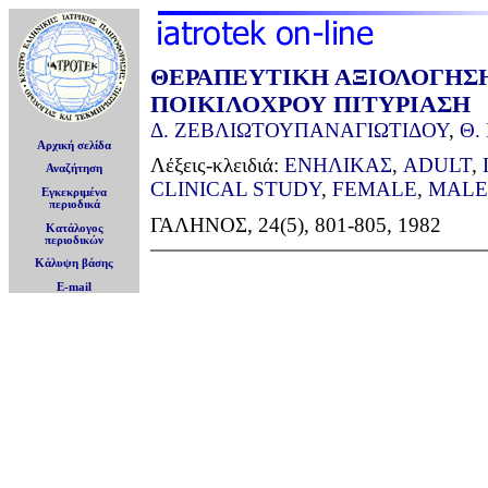
ΘΕΡΑΠΕΥΤΙΚΗ ΑΞΙΟΛΟΓΗΣ
ΠΟΙΚΙΛΟΧΡΟΥ ΠΙΤΥΡΙΑΣΗ
Δ. ΖΕΒΛΙΩΤΟΥΠΑΝΑΓΙΩΤΙΔΟΥ
,
Θ.
Αρχική σελίδα
Λέξεις-κλειδιά:
ΕΝΗΛΙΚΑΣ
,
ADULT
,
Αναζήτηση
CLINICAL STUDY
,
FEMALE
,
MALE
Εγκεκριμένα
περιοδικά
ΓΑΛΗΝΟΣ, 24(5), 801-805, 1982
Κατάλογος
περιοδικών
Κάλυψη βάσης
E-mail