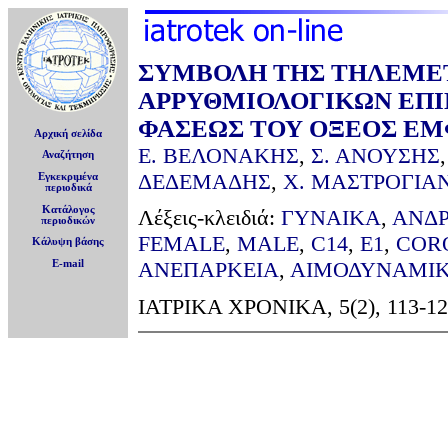
ΣΥΜΒΟΛΗ ΤΗΣ ΤΗΛΕΜΕΤ
ΑΡΡΥΘΜΙΟΛΟΓΙΚΩΝ ΕΠ
ΦΑΣΕΩΣ ΤΟΥ ΟΞΕΟΣ Ε
Αρχική σελίδα
Ε. ΒΕΛΟΝΑΚΗΣ
,
Σ. ΑΝΟΥΣΗΣ
Αναζήτηση
ΔΕΔΕΜΑΔΗΣ
,
Χ. ΜΑΣΤΡΟΓΙΑ
Εγκεκριμένα
περιοδικά
Κατάλογος
Λέξεις-κλειδιά:
ΓΥΝΑΙΚΑ
,
ΑΝΔ
περιοδικών
FEMALE
,
MALE
,
C14
,
E1
,
COR
Κάλυψη βάσης
ΑΝΕΠΑΡΚΕΙΑ
,
ΑΙΜΟΔΥΝΑΜΙ
E-mail
ΙΑΤΡΙΚΑ ΧΡΟΝΙΚΑ, 5(2), 113-12