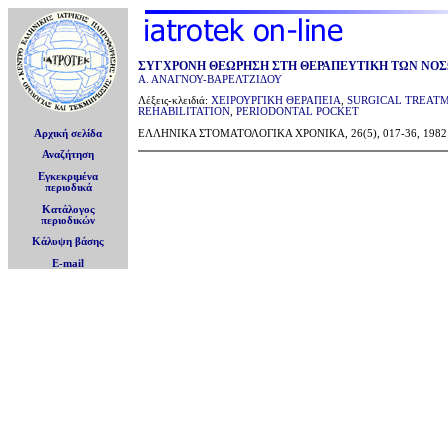
ΣΥΓΧΡΟΝΗ ΘΕΩΡΗΣΗ ΣΤΗ ΘΕΡΑΠΕΥΤΙΚΗ ΤΩΝ ΝΟΣ
Α. ΑΝΑΓΝΟΥ-ΒΑΡΕΛΤΖΙΔΟΥ
Λέξεις-κλειδιά:
ΧΕΙΡΟΥΡΓΙΚΗ ΘΕΡΑΠΕΙΑ
,
SURGICAL TREAT
REHABILITATION
,
PERIODONTAL POCKET
Αρχική σελίδα
ΕΛΛΗΝΙΚΑ ΣΤΟΜΑΤΟΛΟΓΙΚΑ ΧΡΟΝΙΚΑ, 26(5), 017-36, 1982
Αναζήτηση
Εγκεκριμένα
περιοδικά
Κατάλογος
περιοδικών
Κάλυψη βάσης
E-mail