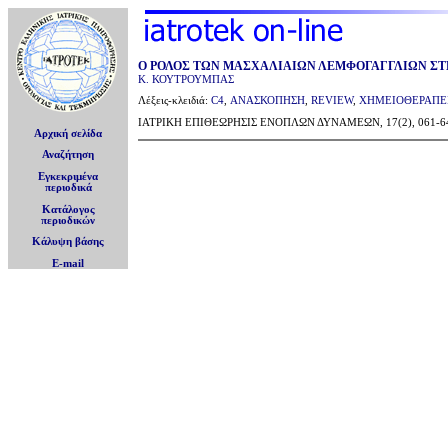
Ο ΡΟΛΟΣ ΤΩΝ ΜΑΣΧΑΛΙΑΙΩΝ ΛΕΜΦΟΓΑΓΓΛΙΩΝ ΣΤ
Κ. ΚΟΥΤΡΟΥΜΠΑΣ
Λέξεις-κλειδιά:
C4
,
ΑΝΑΣΚΟΠΗΣΗ
,
REVIEW
,
ΧΗΜΕΙΟΘΕΡΑΠΕ
ΙΑΤΡΙΚΗ ΕΠΙΘΕΩΡΗΣΙΣ ΕΝΟΠΛΩΝ ΔΥΝΑΜΕΩΝ, 17(2), 061-64
Αρχική σελίδα
Αναζήτηση
Εγκεκριμένα
περιοδικά
Κατάλογος
περιοδικών
Κάλυψη βάσης
E-mail