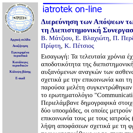
Διερεύνηση των Απόψεων τω
τη Διεπιστημονική Συνεργασ
Β. Μάτζιου
,
Ε. Βλαχιώτη
,
Π. Περ
Αρχική σελίδα
Πρίφτη
,
Κ. Πέτσιος
Αναζήτηση
Εγκεκριμένα
Εισαγωγή: Τα τελευταία χρόνια έχ
περιοδικά
αποδοτικότητα της διεπιστημονικ
Κατάλογος
περιοδικών
αυξανόμενων αναγκών των ασθενώ
Κάλυψη βάσης
σχετικά με την επικοινωνία και τ
E-mail
παρούσα μελέτη συγκεντρώθηκαν 
το ερωτηματολόγιο "Communicatio
Περιελάμβανε δημογραφικά στοιχε
δύο υποομάδες, οι οποίες μετρούν
επικοινωνία τους με τους ιατρούς
λήψη αποφάσεων σχετικά με τη φ