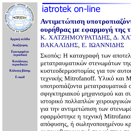
Αντιμετώπιση υποτροπιαζόν
ουρήθρας με εφαρμογή της τ
K. ΧΑΤΖΗΜΟΥΡΑΤΙΔΗΣ
,
Δ. Χ
Αρχική σελίδα
ΒΑΚΑΛΙΔΗΣ
,
Ε. ΙΩΑΝΝΙΔΗΣ
Αναζήτηση
Εγκεκριμένα
Σκοπός: Η καταγραφή των αποτελ
περιοδικά
μετατραυματικών στενωμάτων της
Κατάλογος
περιοδικών
κυστεοδερμοστομίας για τον αυτ
Κάλυψη βάσης
τεχνικής Mitrofanoff. Υλικό και 
E-mail
υποτροπιάζοντα μετατραυματικά 
σφιγκτηριακού μηχανισμού και συ
ιστορικό πολλαπλών χειρουργικών
για την αντιμετώπιση των στενωμά
εφαρμόστηκε η τεχνική Mitrofano
απόφυσης, ή σωληνοποιημένου κρ