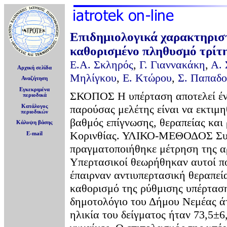
Επιδημιολογικά χαρακτηρισ
καθορισμένο πληθυσμό τρίτη
Ε.Α. Σκληρός
,
Γ. Γιαννακάκη
,
Α.
Αρχική σελίδα
Μηλίγκου
,
Ε. Κτώρου
,
Σ. Παπαδ
Αναζήτηση
Εγκεκριμένα
ΣΚΟΠΟΣ Η υπέρταση αποτελεί ένα
περιοδικά
παρούσας μελέτης είναι να εκτιμη
Κατάλογος
περιοδικών
βαθμός επίγνωσης, θεραπείας και
Κάλυψη βάσης
Κορινθίας. ΥΛΙΚΟ-ΜΕΘΟΔΟΣ Συμπ
E-mail
πραγματοποιήθηκε μέτρηση της αρ
Υπερτασικοί θεωρήθηκαν αυτοί 
έπαιρναν αντιυπερτασική θεραπεία
καθορισμό της ρύθμισης υπέρτ
δημοτολόγιο του Δήμου Νεμέας ά
ηλικία του δείγματος ήταν 73,5±6