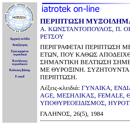
ΠΕΡΙΠΤΩΣΗ ΜΥΞΟΙΔΗΜ
Α. ΚΩΝΣΤΑΝΤΟΠΟΥΛΟΣ
,
Π. 
ΡΕΤΣΟΥ
Αρχική σελίδα
Αναζήτηση
ΠΕΡΙΓΡΑΦΕΤΑΙ ΠΕΡΙΠΤΩΣΗ Μ
Εγκεκριμένα
ΕΤΩΝ, ΠΟΥ ΚΑΘΩΣ ΑΠΟΔΕΙΧ
περιοδικά
ΣΗΜΑΝΤΙΚΗ ΒΕΛΤΙΩΣΗ ΣΗΜΕ
Κατάλογος
περιοδικών
ΜΕ ΘΥΡΟΞΙΝΗ. ΣΥΖΗΤΟΥΝΤΑ
Κάλυψη βάσης
ΠΕΡΙΠΤΩΣΗ.
E-mail
Λέξεις-κλειδιά:
ΓΥΝΑΙΚΑ
,
ΕΝΔΙ
AGE
,
ΜΕΣΗΛΙΚΑΣ
,
FEMALE
,
ΥΠΟΘΥΡΕΟΕΙΔΙΣΜΟΣ
,
HYPOT
ΓΑΛΗΝΟΣ, 26(5), 1984