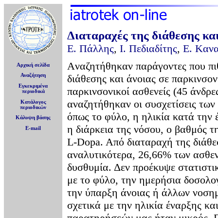
Διαταραχές της διάθεσης και
E. Πάλλης
,
I. Πεδιαδίτης
,
E. Kαν
Aναζητήθηκαν παράγοντες που πι
Αρχική σελίδα
Αναζήτηση
διάθεσης και άνοιας σε παρκινσον
Εγκεκριμένα
παρκινσονικοί ασθενείς (45 άνδρες
περιοδικά
αναζητήθηκαν οι συσχετίσεις των 
Κατάλογος
περιοδικών
όπως το φύλο, η ηλικία κατά την 
Κάλυψη βάσης
η διάρκεια της νόσου, ο βαθμός τ
E-mail
L-Dopa. Aπό διαταραχή της διάθ
αναλυτικότερα, 26,66% των ασθε
δυσθυμία. Δεν προέκυψε στατιστι
με το φύλο, την ημερήσια δοσολο
την ύπαρξη άνοιας ή άλλων νοσημ
σχετικά με την ηλικία έναρξης και
παρατηρήσεών μας ήταν μικρός. 