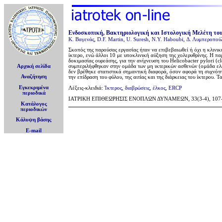
Ενδοσκοπική, Βακτηριολογική και Ιστολογική Μελέτη το
Κ. Βαγενάς
,
D.F. Martin
,
U. Suresh
,
N.Y. Haboubi
,
Δ. Λυμπεροπού
Σκοπός της παρούσας εργασίας ήταν να επιβεβαιωθεί ή όχι η κλινι
ίκτερο, ενώ άλλοι 10 με υποκλινική αύξηση της χολερυθρίνης. Η π
δοκιμασίας ουρεάσης, για την ανίχνευση του Helicobacter pylori (
Αρχική σελίδα
συμπεριλήφθηκαν στην ομάδα των μη ικτερικών ασθενών (ομάδα ελέγ
δεν βρέθηκε στατιστικά σημαντική διαφορά, όσον αφορά τη συχνότη
Αναζήτηση
την επίδραση του φύλου, της αιτίας και της διάρκειας του ίκτερου
Εγκεκριμένα
Λέξεις-κλειδιά:
Ίκτερος
,
διαβρώσεις
,
έλκος
,
ERCP
περιοδικά
ΙΑΤΡΙΚΗ ΕΠΙΘΕΩΡΗΣΙΣ ΕΝΟΠΛΩΝ ΔΥΝΑΜΕΩΝ, 33(3-4), 107-111
Κατάλογος
περιοδικών
Κάλυψη βάσης
E-mail