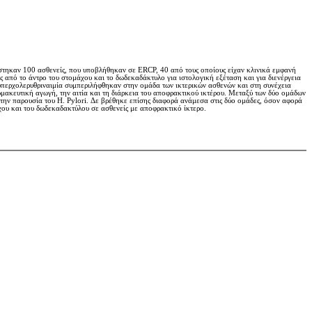
άστηκαν 100 ασθενείς, που υποβλήθηκαν σε ERCP, 40 από τους οποίους είχαν κλινικά εμφανή
 από το άντρο του στομάχου και το δωδεκαδάκτυλο για ιστολογική εξέταση και για διενέργεια
ή υπερχολερυθριναιμία συμπεριλήφθηκαν στην ομάδα των ικτερικών ασθενών και στη συνέχεια
μακευτική αγωγή, την αιτία και τη διάρκεια του αποφρακτικού ικτέρου. Μεταξύ των δύο ομάδων
την παρουσία του Η. Pylori. Δε βρέθηκε επίσης διαφορά ανάμεσα στις δύο ομάδες, όσον αφορά
άχου και του δωδεκαδακτύλου σε ασθενείς με αποφρακτικό ίκτερο.