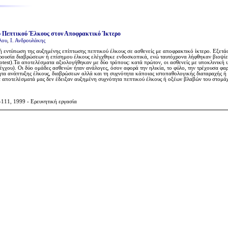
υ Πεπτικού Έλκους στον Αποφρακτικό Ίκτερο
λου
,
Ι. Ανδρουλάκης
κή εντύπωση της αυξημένης επίπτωσης πεπτικού έλκους σε ασθενείς με αποφρακτικό ίκτερο. Εξετ
αρουσία διαβρώσεων ή επίσημου έλκους ελέγχθηκε ενδοσκοπικά, ενώ ταυτόχρονα λήφθηκαν βιοψίες
clotest).Τα αποτελέσματα αξιολογήθηκαν με δύο τρόπους: κατά πρώτον, οι ασθενείς με υποκλινικ
χου). Οι δύο ομάδες ασθενών ήταν ανάλογες, όσον αφορά την ηλικία, το φύλο, την τρέχουσα φαρ
τα ανάπτυξης έλκους, διαβρώσεων αλλά και τη συχνότητα κάποιας ιστοπαθολογικής διαταραχής ή 
. Τα αποτελέσματά μας δεν έδειξαν αυξημένη συχνότητα πεπτικού έλκους ή οξέων βλαβών του στομ
, 1999 - Ερευνητική εργασία