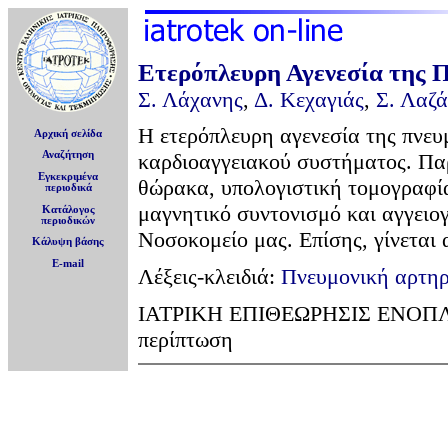
Ετερόπλευρη Αγενεσία της 
Σ. Λάχανης
,
Δ. Κεχαγιάς
,
Σ. Λαζ
Η ετερόπλευρη αγενεσία της πνευ
Αρχική σελίδα
Αναζήτηση
καρδιοαγγειακού συστήματος. Πα
Εγκεκριμένα
θώρακα, υπολογιστική τομογραφία
περιοδικά
μαγνητικό συντονισμό και αγγειο
Κατάλογος
περιοδικών
Νοσοκομείο μας. Επίσης, γίνεται
Κάλυψη βάσης
E-mail
Λέξεις-κλειδιά:
Πνευμονική αρτηρ
ΙΑΤΡΙΚΗ ΕΠΙΘΕΩΡΗΣΙΣ ΕΝΟΠΛΩΝ
περίπτωση