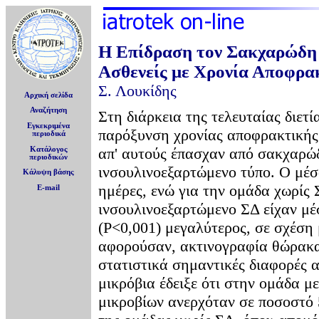
Η Επίδραση τον Σακχαρώδη 
Ασθενείς με Χρονία Αποφρα
Σ. Λουκίδης
Αρχική σελίδα
Αναζήτηση
Στη διάρκεια της τελευταίας διετ
Εγκεκριμένα
παρόξυνση χρονίας αποφρακτικής
περιοδικά
απ' αυτούς έπασχαν από σακχαρώδη
Κατάλογος
περιοδικών
ινσουλινοεξαρτώμενο τύπο. Ο μέσ
Κάλυψη βάσης
ημέρες, ενώ για την ομάδα χωρίς 
E-mail
ινσουλινοεξαρτώμενο ΣΔ είχαν μέ
(Ρ<0,001) μεγαλύτερος, σε σχέση
αφορούσαν, ακτινογραφία θώρακα
στατιστικά σημαντικές διαφορές α
μικρόβια έδειξε ότι στην ομάδα 
μικροβίων ανερχόταν σε ποσοστό 