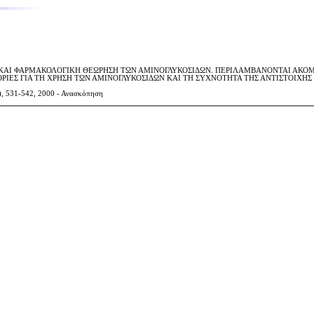
 ΚΑΙ ΦΑΡΜΑΚΟΛΟΓΙΚΗ ΘΕΩΡΗΣΗ ΤΩΝ ΑΜΙΝΟΓΛΥΚΟΣΙΔΩΝ. ΠΕΡΙΛΑΜΒΑΝΟΝΤΑΙ ΑΚΟΜ
ΡΙΕΣ ΓΙΑ ΤΗ ΧΡΗΣΗ ΤΩΝ ΑΜΙΝΟΓΛΥΚΟΣΙΔΩΝ ΚΑΙ ΤΗ ΣΥΧΝΟΤΗΤΑ ΤΗΣ ΑΝΤΙΣΤΟΙΧΗ
531-542, 2000 - Ανασκόπηση