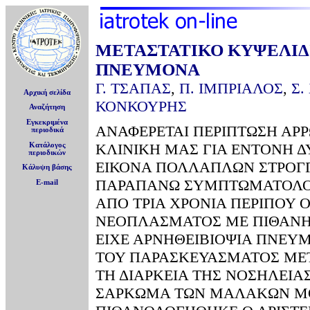
ΜΕΤΑΣΤΑΤΙΚΟ ΚΥΨΕΛΙ
ΠΝΕΥΜΟΝΑ
Γ. ΤΣΑΠΑΣ
,
Π. ΙΜΠΡΙΑΛΟΣ
,
Σ.
Αρχική σελίδα
ΚΟΝΚΟΥΡΗΣ
Αναζήτηση
Εγκεκριμένα
ΑΝΑΦΕΡΕΤΑΙ ΠΕΡΙΠΤΩΣΗ ΑΡ
περιοδικά
ΚΛΙΝΙΚΗ ΜΑΣ ΓΙΑ ΕΝΤΟΝΗ Δ
Κατάλογος
περιοδικών
ΕΙΚΟΝΑ ΠΟΛΛΑΠΛΩΝ ΣΤΡΟΓΓ
Κάλυψη βάσης
ΠΑΡΑΠΑΝΩ ΣΥΜΠΤΩΜΑΤΟΛΟΓ
E-mail
ΑΠΟ ΤΡΙΑ ΧΡΟΝΙΑ ΠΕΡΙΠΟΥ 
ΝΕΟΠΛΑΣΜΑΤΟΣ ΜΕ ΠΙΘΑΝΗ 
ΕΙΧΕ ΑΡΝΗΘΕΙΒΙΟΨΙΑ ΠΝΕΥ
ΤΟΥ ΠΑΡΑΣΚΕΥΑΣΜΑΤΟΣ ΜΕΤ
ΤΗ ΔΙΑΡΚΕΙΑ ΤΗΣ ΝΟΣΗΛΕΙΑ
ΣΑΡΚΩΜΑ ΤΩΝ ΜΑΛΑΚΩΝ ΜΟ