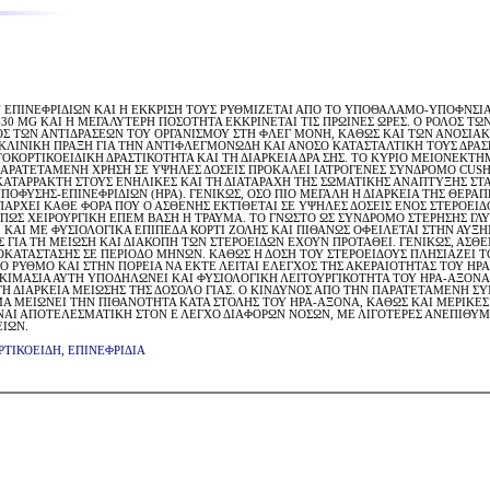
ΩΝ ΕΠΙΝΕΦΡΙΔΙΩΝ ΚΑΙ Η ΕΚΚΡΙΣΗ ΤΟΥΣ ΡΥΘΜΙΖΕΤΑΙ ΑΠΟ ΤΟ ΥΠΟΘΑΛΑΜΟ-ΥΠΟΦΝΣΙ
-30 MG ΚΑΙ Η ΜΕΓΑΛΥΤΕΡΗ ΠΟΣΟΤΗΤΑ ΕΚΚΡΙΝΕΤΑΙ ΤΙΣ ΠΡΩΙΝΕΣ ΩΡΕΣ. Ο ΡΟΛΟΣ ΤΩ
ΣΜΟΣ ΤΩΝ ΑΝΤΙΔΡΑΣΕΩΝ ΤΟΥ ΟΡΓΑΝΙΣΜΟΥ ΣΤΗ ΦΛΕΓ ΜΟΝΗ, ΚΑΘΩΣ ΚΑΙ ΤΩΝ ΑΝΟΣΙΑ
ΚΛΙΝΙΚΗ ΠΡΑΞΗ ΓΙΑ ΤΗΝ ΑΝΤΙΦΛΕΓΜΟΝΩΔΗ ΚΑΙ ΑΝΟΣΟ ΚΑΤΑΣΤΑΛΤΙΚΗ ΤΟΥΣ ΔΡΑ
ΤΟΚΟΡΤΙΚΟΕΙΔΙΚΗ ΔΡΑΣΤΙΚΟΤΗΤΑ ΚΑΙ ΤΗ ΔΙΑΡΚΕΙΑ ΔΡΑ ΣΗΣ. ΤΟ ΚΥΡΙΟ ΜΕΙΟΝΕΚΤΗ
ΑΡΑΤΕΤΑΜΕΝΗ ΧΡΗΣΗ ΣΕ ΥΨΗΛΕΣ ΔΟΣΕΙΣ ΠΡΟΚΑΛΕΙ ΙΑΤΡΟΓΕΝΕΣ ΣΥΝΔΡΟΜΟ CUSHI
ΑΤΑΡΡΑΚΤΗ ΣΤΟΥΣ ΕΝΗΛΙΚΕΣ ΚΑΙ ΤΗ ΔΙΑΤΑΡΑΧΗ ΤΗΣ ΣΩΜΑΤΙΚΗΣ ΑΝΑΠΤΥΞΗΣ ΣΤΑ
ΥΣΗΣ-ΕΠΙΝΕΦΡΙΔΙΩΝ (ΗΡΑ). ΓΕΝΙΚΩΣ, ΟΣΟ ΠΙΟ ΜΕΓΑΛΗ Η ΔΙΑΡΚΕΙΑ ΤΗΣ ΘΕΡΑΠΕΙ
ΑΡΧΕΙ ΚΑΘΕ ΦΟΡΑ ΠΟΥ Ο ΑΣΘΕΝΗΣ ΕΚΤΙΘΕΤΑΙ ΣΕ ΥΨΗΛΕΣ ΔΟΣΕΙΣ ΕΝΟΣ ΣΤΕΡΟΕΙΔ
 ΟΠΩΣ ΧΕΙΡΟΥΡΓΙΚΗ ΕΠΕΜ ΒΑΣΗ Η ΤΡΑΥΜΑ. ΤΟ ΓΝΩΣΤΟ ΩΣ ΣΥΝΔΡΟΜΟ ΣΤΕΡΗΣΗΣ Γ
Ι ΚΑΙ ΜΕ ΦΥΣΙΟΛΟΓΙΚΑ ΕΠΙΠΕΔΑ ΚΟΡΤΙ ΖΟΛΗΣ ΚΑΙ ΠΙΘΑΝΩΣ ΟΦΕΙΛΕΤΑΙ ΣΤΗΝ Α
ΙΣ ΓΙΑ ΤΗ ΜΕΙΩΣΗ ΚΑΙ ΔΙΑΚΟΠΗ ΤΩΝ ΣΤΕΡΟΕΙΔΩΝ ΕΧΟΥΝ ΠΡΟΤΑΘΕΙ. ΓΕΝΙΚΩΣ, Α
ΟΚΑΤΑΣΤΑΣΗΣ ΣΕ ΠΕΡΙΟΔΟ ΜΗΝΩΝ. ΚΑΘΩΣ Η ΔΟΣΗ ΤΟΥ ΣΤΕΡΟΕΙΔΟΥΣ ΠΛΗΣΙΑΖΕΙ ΤΟ
ΡΟ ΡΥΘΜΟ ΚΑΙ ΣΤΗΝ ΠΟΡΕΙΑ ΝΑ ΕΚΤΕ ΛΕΙΤΑΙ ΕΛΕΓΧΟΣ ΤΗΣ ΑΚΕΡΑΙΟΤΗΤΑΣ ΤΟΥ ΗΡΑ
ΚΙΜΑΣΙΑ ΑΥΤΗ ΥΠΟΔΗΛΩΝΕΙ ΚΑΙ ΦΥΣΙΟΛΟΓΙΚΗ ΛΕΙΤΟΥΡΓΙΚΟΤΗΤΑ ΤΟΥ ΗΡΑ-ΑΞΟΝΑ, 
Η ΔΙΑΡΚΕΙΑ ΜΕΙΩΣΗΣ ΤΗΣ ΔΟΣΟΛΟ ΓΙΑΣ. Ο ΚΙΝΔΥΝΟΣ ΑΠΟ ΤΗΝ ΠΑΡΑΤΕΤΑΜΕΝΗ Σ
Α ΜΕΙΩΝΕΙ ΤΗΝ ΠΙΘΑΝΟΤΗΤΑ ΚΑΤΑ ΣΤΟΛΗΣ ΤΟΥ ΗΡΑ-ΑΞΟΝΑ, ΚΑΘΩΣ ΚΑΙ ΜΕΡΙΚΕΣ
ΙΝΑΙ ΑΠΟΤΕΛΕΣΜΑΤΙΚΗ ΣΤΟΝ Ε ΛΕΓΧΟ ΔΙΑΦΟΡΩΝ ΝΟΣΩΝ, ΜΕ ΛΙΓΟΤΕΡΕΣ ΑΝΕΠΙΘΥΜΗ
ΙΩΝ.
ΡΤΙΚΟΕΙΔΗ
,
ΕΠΙΝΕΦΡΙΔΙΑ