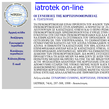
ΟΙ ΣΥΝΕΠΕΙΕΣ ΤΗΣ ΚΟΡΤΙΖΟΝΟΘΕΡΑΠΕΙΑΣ
Α. ΤΣΑΤΣΟΥΛΗΣ
ΤΑ ΓΛΥΚΟΚΟΡΤΙΚΟΕΙΔΗ ΕΙΝΑΙ ΠΡΟΪΟΝΤΑ ΤΟΥ ΦΛΟΙΟΥ Τ
ΓΛΥΚΟΚΟΡΤΙΚΟΕΙΔΟΥΣ ΣΤΟΝ ΑΝΘΡΩΠΟ, Α ΝΕΡΧΕΤΑΙ ΣΕ 20
ΛΕΙΤΟΥΡΓΙΩΝ ΣΕ ΚΑΤΑΣΤΑΣΕΙΣ STRESS ΚΑΙ Ο ΠΕΡΙΟ ΡΙ
Αρχική σελίδα
ΓΛΥΚΟΚΟΡΤΙΚΟΕΙΔΩΝ ΧΡΗΣΙΜΟΠΟΙΟΥΝΤΑΙ ΕΥΡΕΩΣ ΣΤΗΝ 
ΕΓΚΕΙΝΤΑΙ ΣΤΗ ΣΧΕΤΙΚΗ ΓΛΥΚΟΚΟΡΤΙΚΟΕΙΔΙΚΗ ΚΑΙ ΑΛΑ 
Αναζήτηση
ΝΑ ΕΠΗΡΕΑΣΟΥΝ ΟΛΑ ΤΑ ΣΥΣΤΗΜΑΤΑ ΤΟΥ ΟΡΓΑΝΙΣΜΟΥ. Π
ΟΣΤΕΟΠΟΡΩ ΣΗ, ΤΗΝ ΥΠΕΡΓΛΥΚΑΙΜΙΑ, ΤΟ ΣΧΗΜΑΤΙΣΜΟ Κ
Εγκεκριμένα
ΓΕΝΙΚΕΥΜΕΝΗ ΚΑΤΑΣΤΟ ΛΗ ΤΟΥ ΑΞΟΝΑ ΥΠΟΘΑΛΑΜΟΥ-ΥΠΟΦ
περιοδικά
ΑΞΟΝΑ. Η ΠΙΘΑΝΟΤΗ ΤΑ ΚΑΤΑΣΤΟΛΗΣ ΤΟΥ ΗΡΑ-ΑΞΟΝΑ ΥΠ
ΕΠΙΝΕΦΡΙΔΙΑΚΗ ΑΝΕΠΑΡ ΚΕΙΑ ΣΕ ΚΑΤΑΣΤΑΣΕΙΣ STRESS,
Κατάλογος
ΕΠΙΝΕΦΡΙΔΙΑΚΗΣ ΑΝΕΠΑΡΚΕΙΑΣ, ΜΠΟΡΕΙ ΝΑ ΕΜΦΑΝΙΣΤΕ
περιοδικών
ΔΙΑΚΟΠΗ ΤΩΝ ΓΛΥΚΟΚΟΡΤΙΚΟΕΙΔΩΝ. ΔΙΑ ΦΟΡΕΣ ΣΥΣΤΑΣΕ
ΠΡΟΟΔΕΥΤΙΚΑ ΤΗ ΔΟΣΗ ΜΕΧΡΙ ΝΑ ΦΘΑ ΣΟΥΝ ΣΕ ΔΟΣΗ ΥΠ
Κάλυψη βάσης
ΠΕΡΑΙΤΕΡΩ ΜΕΙΩΣΗ ΘΑ ΠΡΕΠΕΙ ΝΑ ΓΙΝΕ ΤΑΙ ΜΕ ΒΡΑΔΥΤΕ
ΑCΤΗ. ΦΥΣΙΟΛΟΓΙΚΗ ΑΠΑΝΤΗΣΗ ΤΗΣ ΚΟΡΤΙΖΟΛΗΣ ΣΤΗ ΔΟ
E-mail
ΑΠΟΦΕΥΧΘΕΙ ΕΞΑΡΣΗ ΤΗΣ ΥΠΟΚΕΙ ΜΕΝΗΣ ΝΟΣΟΥ ΚΑΤΑ Τ
ΔΙΑΚΕΚΟΜΜΕΝΟ ΣΧΗΜΑ ΑΝΑ 48 ΩΡΕΣ. 'ΕΝΑ ΤΕΤΟΙΟ ΣΧΗΜ
ΧΟΡΗΓΗΣΗ ΚΟΡΤΙΖΟΝΗΣ ΤΟ ΠΡΩΙ ΕΠΙΣΗΣ ΦΑΙΝΕΤΑΙ ΝΑ Ε
ΕΙΝΑΙ ΕΝΤΕΛΩΣ ΑΠΑΛΛΑΓΜΕΝΑ ΑΝΕ ΠΙΘΥΜΗΤΩΝ ΕΝΕΡΓΕ
Λέξεις-κλειδιά:
ΣΥΝΔΡΟΜΟ CUSHING
,
ΚΟΡΤΙΖΟΛΗ
,
ΓΛΥΚΟΚΟ
ΙΑΤΡΙΚΗ, 74(4), 297-308, 1998 - Ανασκόπηση