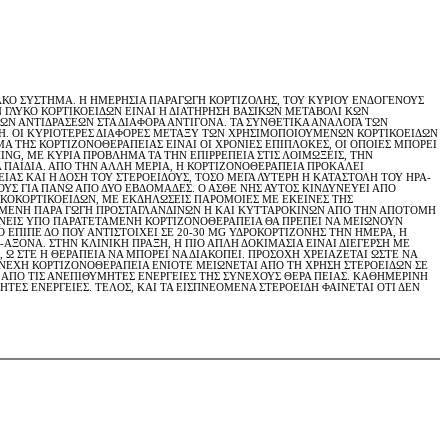
ΑΚΟ ΣΥΣΤΗΜΑ. Η ΗΜΕΡΗΣΙΑ ΠΑΡΑΓΩΓΗ ΚΟΡΤΙΖΟΛΗΣ, ΤΟΥ ΚΥΡΙΟΥ ΕΝΔΟΓΕΝΟΥΣ
Ν ΓΛΥΚΟ ΚΟΡΤΙΚΟΕΙΔΩΝ ΕΙΝΑΙ Η ΔΙΑΤΗΡΗΣΗ ΒΑΣΙΚΩΝ ΜΕΤΑΒΟΛΙ ΚΩΝ
ΚΩΝ ΑΝΤΙΔΡΑΣΕΩΝ ΣΤΑ ΔΙΑΦΟΡΑ ΑΝΤΙΓΟΝΑ. ΤΑ ΣΥΝΘΕΤΙΚΑ ΑΝΑΛΟΓΑ ΤΩΝ
ΣΗ. ΟΙ ΚΥΡΙΟΤΕΡΕΣ ΔΙΑΦΟΡΕΣ ΜΕΤΑΞΥ ΤΩΝ ΧΡΗΣΙΜΟΠΟΙΟΥΜΕΝΩΝ ΚΟΡΤΙΚΟΕΙΔΩΝ
ΜΑ ΤΗΣ ΚΟΡΤΙΖΟΝΟΘΕΡΑΠΕΙΑΣ ΕΙΝΑΙ ΟΙ ΧΡΟΝΙΕΣ ΕΠΙΠΛΟΚΕΣ, ΟΙ ΟΠΟΙΕΣ ΜΠΟΡΕΙ
NG, ΜΕ ΚΥΡΙΑ ΠΡΟΒΛΗΜΑ ΤΑ ΤΗΝ ΕΠΙΡΡΕΠΕΙΑ ΣΤΙΣ ΛΟΙΜΩΞΕΙΣ, ΤΗΝ
 ΠΑΙΔΙΑ. ΑΠΟ ΤΗΝ ΑΛΛΗ ΜΕΡΙΑ, Η ΚΟΡΤΙΖΟΝΟΘΕΡΑΠΕΙΑ ΠΡΟΚΑΛΕΙ
ΑΣ ΚΑΙ Η ΔΟΣΗ ΤΟΥ ΣΤΕΡΟΕΙΔΟΥΣ, ΤΟΣΟ ΜΕΓΑ ΛΥΤΕΡΗ Η ΚΑΤΑΣΤΟΛΗ ΤΟΥ ΗΡΑ-
ΟΥΣ ΓΙΑ ΠΑΝΩ ΑΠΟ ΔΥΟ ΕΒΔΟΜΑΔΕΣ. Ο ΑΣΘΕ ΝΗΣ ΑΥΤΟΣ ΚΙΝΔΥΝΕΥΕΙ ΑΠΟ
ΛΥΚΟΚΟΡΤΙΚΟΕΙΔΩΝ, ΜΕ ΕΚΔΗΛΩΣΕΙΣ ΠΑΡΟΜΟΙΕΣ ΜΕ ΕΚΕΙΝΕΣ ΤΗΣ
ΥΞΗΜΕΝΗ ΠΑΡΑ ΓΩΓΗ ΠΡΟΣΤΑΓΛΑΝΔΙΝΩΝ Η ΚΑΙ ΚΥΤΤΑΡΟΚΙΝΩΝ ΑΠΟ ΤΗΝ ΑΠΟΤΟΜΗ
ΣΘΕΝΕΙΣ ΥΠΟ ΠΑΡΑΤΕΤΑΜΕΝΗ ΚΟΡΤΙΖΟΝΟΘΕΡΑΠΕΙΑ ΘΑ ΠΡΕΠΕΙ ΝΑ ΜΕΙΩΝΟΥΝ
 ΕΠΙΠΕ ΔΟ ΠΟΥ ΑΝΤΙΣΤΟΙΧΕΙ ΣΕ 20-30 MG ΥΔΡΟΚΟΡΤΙΖΟΝΗΣ ΤΗΝ ΗΜΕΡΑ, Η
-ΑΞΟΝΑ. ΣΤΗΝ ΚΛΙΝΙΚΗ ΠΡΑΞΗ, Η ΠΙΟ ΑΠΛΗ ΔΟΚΙΜΑΣΙΑ ΕΙΝΑΙ ΔΙΕΓΕΡΣΗ ΜΕ
Ω ΣΤΕ Η ΘΕΡΑΠΕΙΑ ΝΑ ΜΠΟΡΕΙ ΝΑ ΔΙΑΚΟΠΕΙ. ΠΡΟΣΟΧΗ ΧΡΕΙΑΖΕΤΑΙ ΩΣΤΕ ΝΑ
ΥΝΕΧΗ ΚΟΡΤΙΖΟΝΟΘΕΡΑΠΕΙΑ ΕΝΙΟΤΕ ΜΕΙΩΝΕΤΑΙ ΑΠΟ ΤΗ ΧΡΗΣΗ ΣΤΕΡΟΕΙΔΩΝ ΣΕ
 ΑΠΟ ΤΙΣ ΑΝΕΠΙΘΥΜΗΤΕΣ ΕΝΕΡΓΕΙΕΣ ΤΗΣ ΣΥΝΕΧΟΥΣ ΘΕΡΑ ΠΕΙΑΣ. ΚΑΘΗΜΕΡΙΝΗ
ΤΕΣ ΕΝΕΡΓΕΙΕΣ. ΤΕΛΟΣ, ΚΑΙ ΤΑ ΕΙΣΠΝΕΟΜΕΝΑ ΣΤΕΡΟΕΙΔΗ ΦΑΙΝΕΤΑΙ ΟΤΙ ΔΕΝ