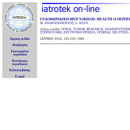
ΕΝΔΟΘΩΡΑΚΙΚΗ ΒΡΟΓΧΟΚΗΛΗ: ΜΕΛΕΤΗ 14 ΠΕΡΙ
Μ. ΑΝΔΡΙΑΝΟΠΟΥΛΟΣ
,
G. KEEN
Λέξεις-κλειδιά:
ΟΓΚΟΣ
,
TUMOR
,
RESEARCH
,
ΑΝΑΠΝΕΥΣΤΙΚΗ
ΣΤΕΡΝΟΤΟΜΗ
,
ΕΡΕΥΝΤΙΚΗ ΕΡΓΑΣΙΑ
,
STERNAL SPLITTING
Αρχική σελίδα
ΙΑΤΡΙΚΗ, 45(4), 245-249, 1984
Αναζήτηση
Εγκεκριμένα
περιοδικά
Κατάλογος
περιοδικών
Κάλυψη βάσης
E-mail