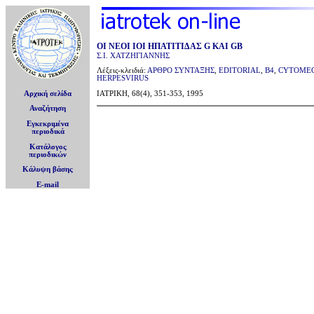
ΟΙ ΝΕΟΙ ΙΟΙ ΗΠΑΤΙΤΙΔΑΣ G ΚΑΙ GB
Σ.Ι. ΧΑΤΖΗΓΙΑΝΝΗΣ
Λέξεις-κλειδιά:
ΑΡΘΡΟ ΣΥΝΤΑΞΗΣ
,
EDITORIAL
,
B4
,
CYTOME
HERPESVIRUS
Αρχική σελίδα
ΙΑΤΡΙΚΗ, 68(4), 351-353, 1995
Αναζήτηση
Εγκεκριμένα
περιοδικά
Κατάλογος
περιοδικών
Κάλυψη βάσης
E-mail