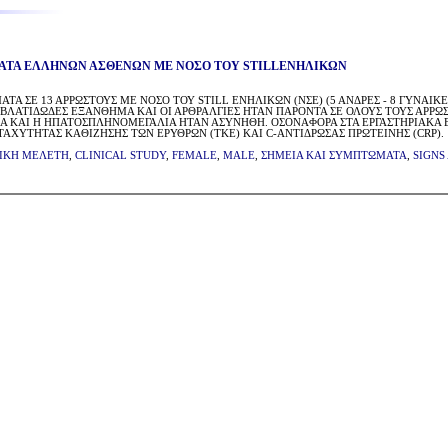
ΜΑΤΑ ΕΛΛΗΝΩΝ ΑΣΘΕΝΩΝ ΜΕ ΝΟΣΟ ΤΟΥ STILLΕΝΗΛΙΚΩΝ
ΜΑΤΑ ΣΕ 13 ΑΡΡΩΣΤΟΥΣ ΜΕ ΝΟΣΟ ΤΟΥ STILL ΕΝΗΛΙΚΩΝ (ΝΣΕ) (5 ΑΝΔΡΕΣ - 8 ΓΥΝ
ΒΛΑΤΙΔΩΔΕΣ ΕΞΑΝΘΗΜΑ ΚΑΙ ΟΙ ΑΡΘΡΑΛΓΙΕΣ ΗΤΑΝ ΠΑΡΟΝΤΑ ΣΕ ΟΛΟΥΣ ΤΟΥΣ ΑΡΡΩΣ
Α ΚΑΙ Η ΗΠΑΤΟΣΠΛΗΝΟΜΕΓΑΛΙΑ ΗΤΑΝ ΑΣΥΝΗΘΗ. ΟΣΟΝΑΦΟΡΑ ΣΤΑ ΕΡΓΑΣΤΗΡΙΑΚΑ
ΑΧΥΤΗΤΑΣ ΚΑΘΙΖΗΣΗΣ ΤΩΝ ΕΡΥΘΡΩΝ (ΤΚΕ) ΚΑΙ C-ΑΝΤΙΔΡΩΣΑΣ ΠΡΩΤΕΙΝΗΣ (CRP).
ΙΚΗ ΜEΛΕΤΗ
,
CLINICAL STUDY
,
FEMALE
,
MALE
,
ΣΗΜΕΙΑ ΚΑΙ ΣΥΜΠΤΩΜΑΤΑ
,
SIGNS