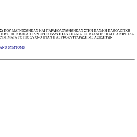
ΑΙΚΕΣ) ΠΟΥ ΔΙΑΓΝΩΣΘΗΚΑΝ ΚΑΙ ΠΑΡΑΚΟΛΟΥΘΗΘΗΚΑΝ ΣΤΗΝ ΠΑΝ/ΚΗ ΠΑΘΟΛΟΓΙΚΗ
ΤΟΥΣ. ΗΠΡΟΣΒΟΛΗ ΤΩΝ ΟΡΟΓΟΝΩΝ ΗΤΑΝ ΣΠΑΝΙΑ. ΟΙ ΜΥΑΛΓΙΕΣ ΚΑΙ Η ΑΡΘΡΙΤΙΔΑ
 ΕΥΡΗΜΑΤΑ ΤΟ ΠΙΟ ΣΥΧΝΟ ΗΤΑΝ Η ΛΕΥΚΟΚΥΤΤΑΡΩΣΗ ΜΕ ΑΞΗΣΗΤΩΝ
 AND SYMTOMS