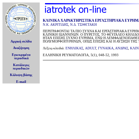
ΚΛΙΝΙΚΑ ΧΑΡΑΚΤΗΡΙΣΤΙΚΑ ΕΡΓΑΣΤΗΡΙΑΚΑ ΕΥΡΗ
Ν.Κ. ΑΚΡΙΤΙΔΗΣ
,
Ν.Δ. ΤΣΙΦΕΤΑΚΗ
ΠΕΡΙΓΡΑΦΟΝΤΑΙ ΤΑ ΠΙΟ ΣΥΧΝΑ ΚΑΙ ΕΡΓΑΣΤΗΡΙΑΚΑ ΕΥΡΗ
ΚΛΙΝΙΚΗ ΙΩΑΝΝΙΝΩΝ. Ο ΠΥΡΕΤΟΣ, ΤΟ ΦΕΥΓΑΛΕΟ ΚΗΛΙΔΟ
ΗΤΑΝ ΕΠΙΣΗΣ ΣΥΧΝΟ ΕΥΡΗΜΑ, ΕΝΩ Η ΛΕΜΦΑΔΕΝΟΠΑΘΕΙ
Αρχική σελίδα
ΠΟΛΥΜΟΡΦΟΠΥΡΗΝΩΝ, ΟΠΩΣ ΕΠΙΣΗΣ ΚΑΙ Η ΑΥΞΗΣΗ ΤΗΣ Τ
Αναζήτηση
Λέξεις-κλειδιά:
ΕΝΗΛΙΚΑΣ
,
ADULT
,
ΓΥΝΑΙΚΑ
,
ΑΝΔΡΑΣ
,
ΚΛΙΝ
Εγκεκριμένα
ΕΛΛΗΝΙΚΗ ΡΕΥΜΑΤΟΛΟΓΙΑ, 5(1), 048-52, 1993
περιοδικά
Κατάλογος
περιοδικών
Κάλυψη βάσης
E-mail